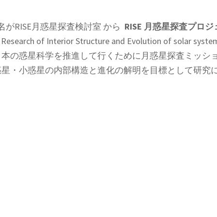
織名がRISE月惑星探査検討室 から
RISE 月惑星探査プロ
rch of Interior Structure and Evolution of solar sy
日本の惑星科学を推進して行くために月惑星探査ミッシ
惑星・小惑星の内部構造と進化の解明を目標として研究