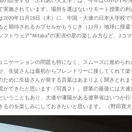
の話をする「ふれあい天文学」は、今年はCOVID-19
て実施されています。場所を選ばないリモート授業の利
2020年11月19日（木）に、中国・大連の日本人学校
ると期待されるカプセルがもうじき（12月）地球に帰
フトウェア”Mitaka”の実演や星の楽しみ方など、2コ
ュニケーションの問題も特になく、スムーズに進められ
が、生徒さんは最初からフレンドリーに接してくれて楽
のために生徒さんが発する言葉はあまりよく聞きとれま
流ができたと思います（写真２）。授業の最後には大連
ということもあり、大連や瀋陽がある遼寧省はいつか行
きるのを楽しみにしておきたいと思います。 （野田寛大