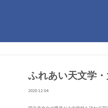
メ
イ
ン
コ
ン
Main
テ
ン
navigation
ツ
パ
に
ン
移
動
ふれあい天文学・
く
ず
2020-12-04