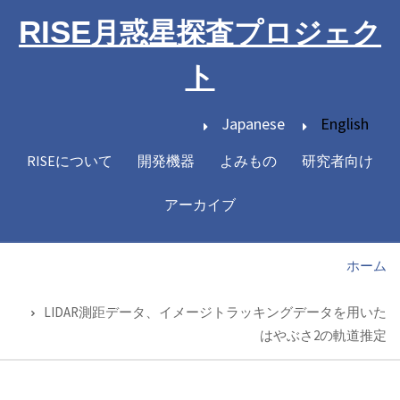
メ
RISE
月惑星探査プロジェク
イ
ン
ト
コ
ン
Japanese
English
テ
ン
RISEについて
開発機器
よみもの
研究者向け
Main
ツ
navigation
に
アーカイブ
移
動
ホーム
パ
ン
LIDAR測距データ、イメージトラッキングデータを用いた
く
はやぶさ2の軌道推定
ず