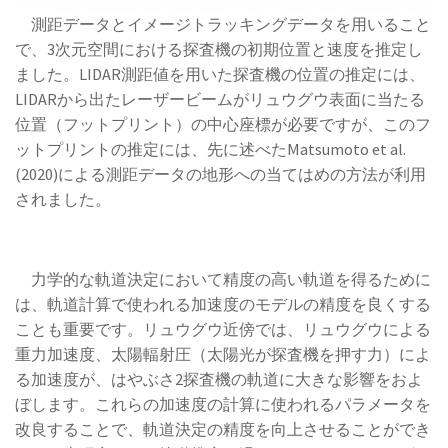
測距データとイメージトラッキングデータを用いること
で、3次元空間における探査機の初期位置と速度を推定し
ました。LIDAR測距値を用いた探査機の位置の推定には、
LIDARから出たレーザービームがリュウグウ表面に当たる
位置（フットプリント）の中心座標が必要ですが、このフ
ットプリントの推定には、先に述べたMatsumoto et al.
(2020)による測距データの地形への当てはめの方法が利用
されました。
力学的な軌道決定において精度の高い軌道を得るために
は、軌道計算で使われる加速度のモデルの精度を良くする
ことも重要です。リュウグウ近傍では、リュウグウによる
重力加速度、太陽輻射圧（太陽光が探査機を押す力）によ
る加速度が、はやぶさ2探査機の軌道に大きな影響をおよ
ぼします。これらの加速度の計算に使われるパラメータを
改良することで、軌道決定の精度を向上させることができ