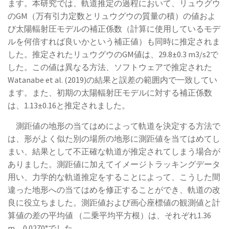
ます。本研究では、軌道推定の過程において、リュウグウ
のGM（万有引力定数とリュウグウの質量の積）の値およ
び太陽輻射圧モデルの補正係数（計算に使用しているモデ
ルを何倍すれば良いかという補正値）も同時に推定されま
した。推定されたリュウグウのGM値は、29.8±0.3 m3/s2で
した。この値は異なる方法、ソフトウェアで推定された
Watanabe et al. (2019)の結果と誤差の範囲内で一致してい
ます。また、初期の太陽輻射圧モデルに対する補正係数
は、1.13±0.16と推定されました。
測距値の地形の当てはめによって軌道を決定する方法で
は、形がよく似た別の場所の地形に測距値を当てはめてし
まい、結果として不正確な軌道が推定されてしまう場合が
ありました。測距値に加えてイメージトラッキングデータ
用い、力学的な軌道推定をすることによって、こうした間
違った地形への当てはめを修正することができ、軌道の改
良に役立ちました。測距値および画心座標値の観測値と計
算値の差の平均値 （二乗平均平方根）は、それぞれ1.36
m、0.0270°でした。