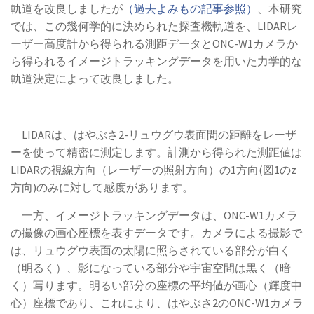
軌道を改良しましたが
（過去よみもの記事参照）
、本研究
では、この幾何学的に決められた探査機軌道を、LIDARレ
ーザー高度計から得られる測距データとONC-W1カメラか
ら得られるイメージトラッキングデータを用いた力学的な
軌道決定によって改良しました。
LIDARは、はやぶさ2-リュウグウ表面間の距離をレーザ
ーを使って精密に測定します。計測から得られた測距値は
LIDARの視線方向（レーザーの照射方向）の1方向(図1のz
方向)のみに対して感度があります。
一方、イメージトラッキングデータは、ONC-W1カメラ
の撮像の画心座標を表すデータです。カメラによる撮影で
は、リュウグウ表面の太陽に照らされている部分が白く
（明るく）、影になっている部分や宇宙空間は黒く（暗
く）写ります。明るい部分の座標の平均値が画心（輝度中
心）座標であり、これにより、はやぶさ2のONC-W1カメラ