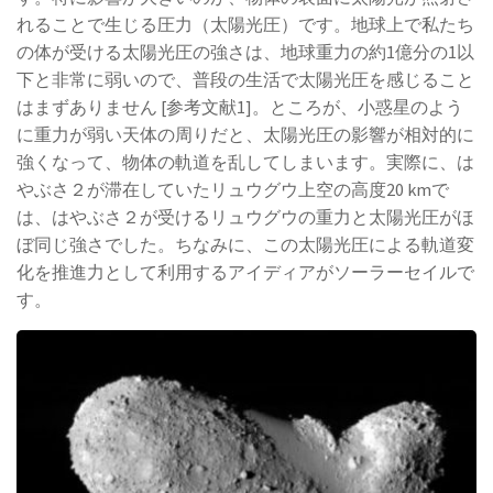
れることで生じる圧力（太陽光圧）です。地球上で私たち
の体が受ける太陽光圧の強さは、地球重力の約1億分の1以
下と非常に弱いので、普段の生活で太陽光圧を感じること
はまずありません [参考文献1]。ところが、小惑星のよう
に重力が弱い天体の周りだと、太陽光圧の影響が相対的に
強くなって、物体の軌道を乱してしまいます。実際に、は
やぶさ２が滞在していたリュウグウ上空の高度20 kmで
は、はやぶさ２が受けるリュウグウの重力と太陽光圧がほ
ぼ同じ強さでした。ちなみに、この太陽光圧による軌道変
化を推進力として利用するアイディアがソーラーセイルで
す。