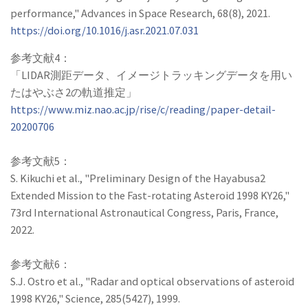
performance," Advances in Space Research, 68(8), 2021.
https://doi.org/10.1016/j.asr.2021.07.031
参考文献4：
「LIDAR測距データ、イメージトラッキングデータを用い
たはやぶさ2の軌道推定」
https://www.miz.nao.ac.jp/rise/c/reading/paper-detail-
20200706
参考文献5：
S. Kikuchi et al., "Preliminary Design of the Hayabusa2
Extended Mission to the Fast-rotating Asteroid 1998 KY26,"
73rd International Astronautical Congress, Paris, France,
2022.
参考文献6：
S.J. Ostro et al., "Radar and optical observations of asteroid
1998 KY26," Science, 285(5427), 1999.