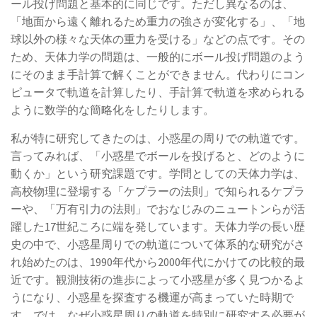
ール投げ問題と基本的に同じです。ただし異なるのは、
「地面から遠く離れるため重力の強さが変化する」、「地
球以外の様々な天体の重力を受ける」などの点です。その
ため、天体力学の問題は、一般的にボール投げ問題のよう
にそのまま手計算で解くことができません。代わりにコン
ピュータで軌道を計算したり、手計算で軌道を求められる
ように数学的な簡略化をしたりします。
私が特に研究してきたのは、小惑星の周りでの軌道です。
言ってみれば、「小惑星でボールを投げると、どのように
動くか」という研究課題です。学問としての天体力学は、
高校物理に登場する「ケプラーの法則」で知られるケプラ
ーや、「万有引力の法則」でおなじみのニュートンらが活
躍した17世紀ころに端を発しています。天体力学の長い歴
史の中で、小惑星周りでの軌道について体系的な研究がさ
れ始めたのは、1990年代から2000年代にかけての比較的最
近です。観測技術の進歩によって小惑星が多く見つかるよ
うになり、小惑星を探査する機運が高まっていた時期で
す。では、なぜ小惑星周りの軌道を特別に研究する必要が