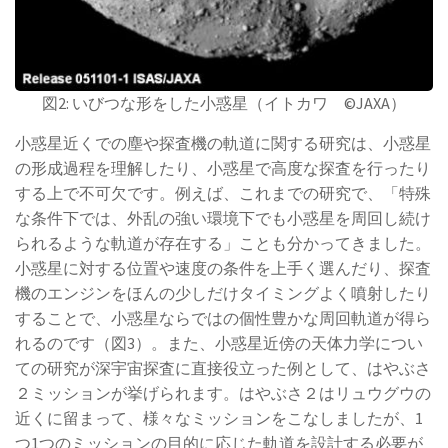
図2: いびつな形をした小惑星（イトカワ ©︎JAXA）
小惑星近くでの塵や探査機の軌道に関する研究は、小惑星
の形成過程を理解したり、小惑星で高度な探査を行ったり
する上で不可欠です。例えば、これまでの研究で、「特殊
な条件下では、外乱の強い環境下でも小惑星を周回し続け
られるような軌道が存在する」ことも分かってきました。
小惑星に対する位置や速度の条件を上手く選んだり、探査
機のエンジンをほんの少しだけタイミングよく噴射したり
することで、小惑星ならではの個性豊かな周回軌道が得ら
れるのです（図3）。また、小惑星近傍の天体力学につい
ての研究が深宇宙探査に直接役立った例として、はやぶさ
２ミッションが挙げられます。はやぶさ２はリュウグウの
近くに留まって、様々なミッションをこなしましたが、1
つ1つのミッションの目的に応じた軌道を設計する必要が