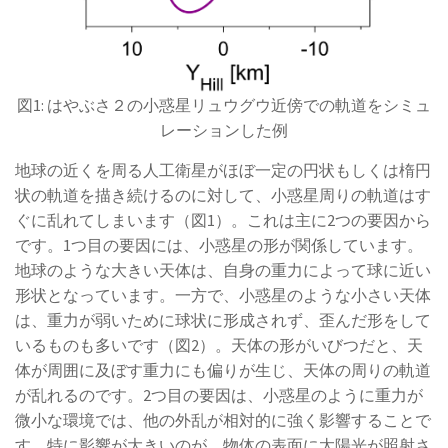
図1: はやぶさ２の小惑星リュウグウ近傍での軌道をシミュ
レーションした例
地球の近くを周る人工衛星がほぼ一定の円状もしくは楕円
状の軌道を描き続けるのに対して、小惑星周りの軌道はす
ぐに乱れてしまいます（図1）。これは主に2つの要因から
です。1つ目の要因には、小惑星の形が関係しています。
地球のような大きい天体は、自身の重力によって球に近い
形状となっています。一方で、小惑星のような小さい天体
は、重力が弱いために球状に形成されず、歪んだ形をして
いるものも多いです（図2）。天体の形がいびつだと、天
体が周囲に及ぼす重力にも偏りが生じ、天体の周りの軌道
が乱れるのです。2つ目の要因は、小惑星のように重力が
微小な環境では、他の外乱が相対的に強く影響することで
す。特に影響が大きいのが、物体の表面に太陽光が照射さ