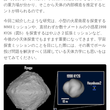
の重力場が分かり、そこから天体の内部構造を推定するヒ
ントが得られるのです。
今回ご紹介したような研究は、小型の火星衛星を探査する
MMXミッションや、直径わずか数十メートルの小惑星1998
KY26（図5）を探査するはやぶさ２拡張ミッションなど、
今後の小天体探査でもますます重要になってきます。宇宙
探査ミッションのことを目にした際には、その裏でボール
投げ問題を解決すべく活躍している天体力学にも思いをは
せてみてください。