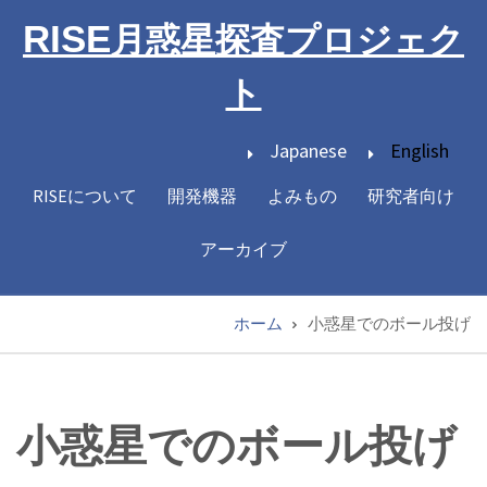
メ
RISE
月惑星探査プロジェク
イ
ン
ト
コ
ン
Japanese
English
テ
ン
RISEについて
開発機器
よみもの
研究者向け
Main
ツ
navigation
に
アーカイブ
移
動
ホーム
小惑星でのボール投げ
パ
ン
く
小惑星でのボール投げ
ず