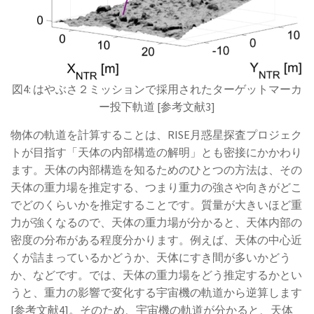
図4: はやぶさ２ミッションで採用されたターゲットマーカ
ー投下軌道 [参考文献3]
物体の軌道を計算することは、RISE月惑星探査プロジェク
トが目指す「天体の内部構造の解明」とも密接にかかわり
ます。天体の内部構造を知るためのひとつの方法は、その
天体の重力場を推定する、つまり重力の強さや向きがどこ
でどのくらいかを推定することです。質量が大きいほど重
力が強くなるので、天体の重力場が分かると、天体内部の
密度の分布がある程度分かります。例えば、天体の中心近
くが詰まっているかどうか、天体にすき間が多いかどう
か、などです。では、天体の重力場をどう推定するかとい
うと、重力の影響で変化する宇宙機の軌道から逆算します
[参考文献4]。そのため、宇宙機の軌道が分かると、天体