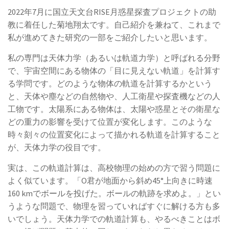
2022年7月に国立天文台RISE月惑星探査プロジェクトの助
教に着任した菊地翔太です。自己紹介を兼ねて、これまで
私が進めてきた研究の一部をご紹介したいと思います。
私の専門は天体力学（あるいは軌道力学）と呼ばれる分野
で、宇宙空間にある物体の「目に見えない軌道」を計算す
る学問です。どのような物体の軌道を計算するかという
と、天体や塵などの自然物や、人工衛星や探査機などの人
工物です。太陽系にある物体は、太陽や惑星とその衛星な
どの重力の影響を受けて位置が変化します。このような
時々刻々の位置変化によって描かれる軌道を計算すること
が、天体力学の役目です。
実は、この軌道計算は、高校物理の始めの方で習う問題に
よく似ています。「O君が地面から斜め45°上向きに時速
160 kmでボールを投げた。ボールの軌跡を求めよ。」とい
うような問題で、物理を習っていればすぐに解ける方も多
いでしょう。天体力学での軌道計算も、やるべきことはボ