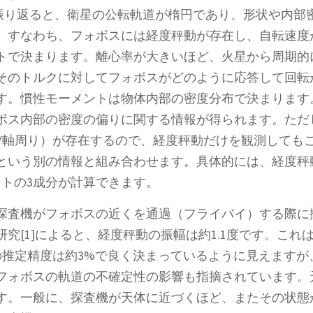
を振り返ると、衛星の公転軌道が楕円であり、形状や内部
。すなわち、フォボスには経度秤動が存在し、自転速度
トで決まります。離心率が大きいほど、火星から周期的
そのトルクに対してフォボスがどのように応答して回転
す。慣性モーメントは物体内部の密度分布で決まります
ボス内部の密度の偏りに関する情報が得られます。ただ
、Y軸周り）が存在するので、経度秤動だけを観測しても
という別の情報と組み合わせます。具体的には、経度秤
ントの3成分が計算できます。
探査機がフォボスの近くを通過（フライバイ）する際に
究[1]によると、経度秤動の振幅は約1.1度です。こ
の推定精度は約3%で良く決まっているように見えますが、
フォボスの軌道の不確定性の影響も指摘されています。
す。一般に、探査機が天体に近づくほど、またその状態