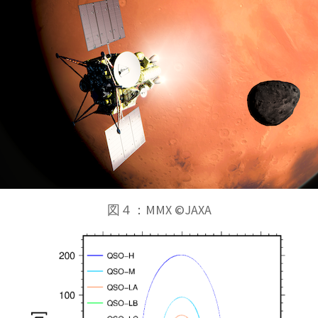
図４：MMX ©JAXA