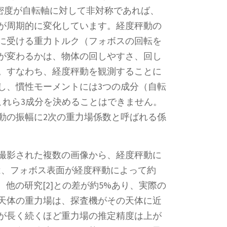
密度が自転軸に対して非対称であれば、
が周期的に変化しています。経度秤動の
に受ける重力トルク（フォボスの回転を
が変わるかは、物体の回しやすさ、回し
。すなわち、経度秤動を観測することに
し、慣性モーメントには3つの成分（自転
これら3成分を決めることはできません。
動の振幅に2次の重力場係数と呼ばれる係
撮影された複数の画像から、経度秤動に
れは、フォボス表面が経度秤動によって約
他の研究[2]との差が約5%あり、実際の
天体の重力場は、探査機がその天体に近
が長く続くほど重力場の推定精度は上が