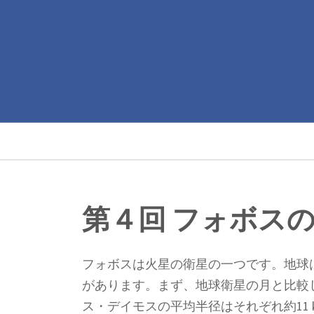
メ
イ
ン
コ
ン
Main
テ
ン
navigation
ツ
パ
に
ン
移
動
第４回 フォボス
く
ず
フォボスは火星の衛星の一つです。地球
があります。まず、地球衛星の月と比較し
ス・デイモスの平均半径はそれぞれ約11