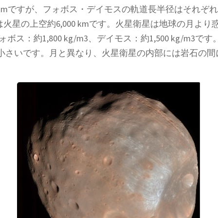
 kmですが、フォボス・デイモスの軌道長半径はそれぞれ約9,4
高度は火星の上空約6,000 kmです。火星衛星は地球の月
フォボス：約1,800 kg/m3、デイモス：約1,500 kg
小さいです。月と異なり、火星衛星の内部には岩石の間