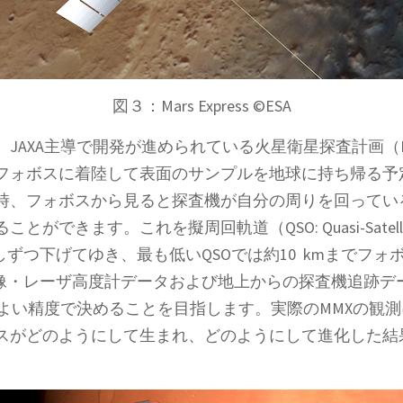
図３：Mars Express ©ESA
JAXA主導で開発が進められている火星衛星探査計画（
フォボスに着陸して表面のサンプルを地球に持ち帰る予
時、フォボスから見ると探査機が自分の周りを回ってい
きます。これを擬周回軌道（QSO: Quasi-Satelli
ずつ下げてゆき、最も低いQSOでは約10 kmまでフォ
画像・レーザ高度計データおよび地上からの探査機追跡デ
よりよい精度で決めることを目指します。実際のMMXの
スがどのようにして生まれ、どのようにして進化した結