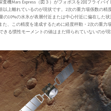
機Mars Express（図３）がフォボスを2回フライ
の5倍以上離れているのが現状です。2次の重力場係数の精
質量の10%の水氷が表層付近または中心付近に偏在した
た、この精度を達成するために経度秤動・2次の重力場
頼できる慣性モーメントの値はまだ得られていないのが