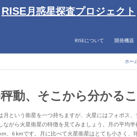
RISE
月惑星探査プロジェクト
RISEについて
開発機器
ホー
の秤動、そこから分かる
は月という衛星を一つ持ちますが、火星にはフォボス、
ながら火星衛星の特徴を見てみましょう。月の平均半径は約
 km、6 kmです。月に比べて火星衛星はとても小さく