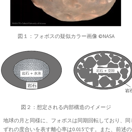
図１：フォボスの疑似カラー画像 ©NASA
図２：想定される内部構造のイメージ
。地球の月と同様に、フォボスは同期回転しており、同
ずれの度合いを表す離心率は0.015です。また、前述