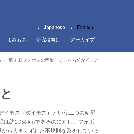
Japanese
English
よみもの
研究者向け
アーカイブ
ム
第４回 フォボスの秤動、そこから分かること
こと
デイモス（ダイモス）という二つの衛星
1,738 kmであるのに対し、フォボ
、球から大きくずれた不規則な形をしていま