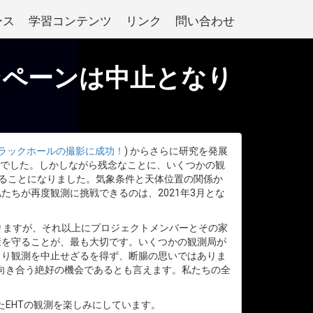
ース
学習コンテンツ
リンク
問い合わせ
キャンペーンは中止となり
ラックホールの撮影に成功！
) からさらに研究を発展
定でした。しかしながら残念なことに、いくつかの観
中止することになりました。気象条件と天体位置の関係か
たちが再度観測に挑戦できるのは、2021年3月とな
ありますが、それ以上にプロジェクトメンバーとその家
康を守ることが、最も大切です。いくつかの観測局が
より観測を中止せざるを得ず、断腸の思いではありま
タと向き合う絶好の機会であるとも言えます。私たちの全
たEHTの観測を楽しみにしています。