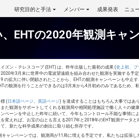
研究目的と手法
メンバー
成果発表
ニュ
に伴い、EHTの2020年観測
イズン・テレスコープ (EHT) は、昨年出版した最初の成果 (
史上初、ブ
2020年3月末に世界中の電波望遠鏡を組み合わせた観測を実施する予
ID-19 の拡大に伴い閉鎖されたことから、EHTの観測キャンペーンも
HTの観測を行うことができるのは3月末から4月初めのみであるため、私
 (
日本語ページ
、
英語ページ
) を達成することはもちろん大事では
、また観測をサポートしてくれる観測局や相関処理施設で働く人々の健
ャンペーンを中止した昨年に続いて、今年もコントロール不能な事情に
を変えれば、お宝の山とも言える2017年と2018年のEHT観測デー
して、新たな科学成果の創出に取り組む所存です。
観測キャンペーンでは、観測局が11局に増える予定です。私たちは拡張し