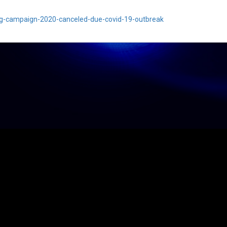
ing-campaign-2020-canceled-due-covid-19-outbreak