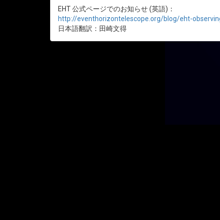
EHT 公式ページでのお知らせ (英語)：
http://eventhorizontelescope.org/blog/eht-observ
日本語翻訳：田崎文得