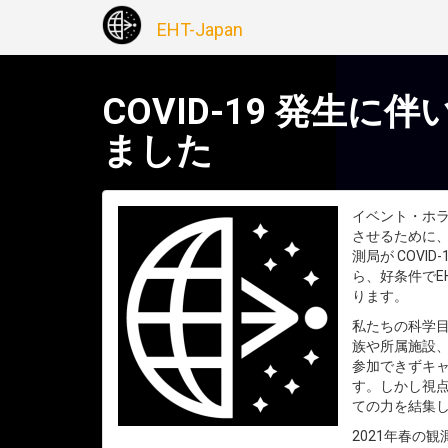
EHT-Japan
COVID-19 発生
ました
イベント・ホラ
させるために、
測局が COV
ら、好条件でE
ります。
私たちの科学目標
族や所属施設
参加できずキ
す。しかし視点
ての力を結集
2021年春の