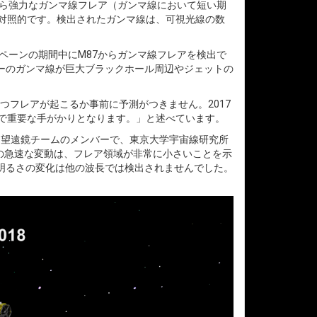
から強力なガンマ線フレア（ガンマ線において短い期
は対照的です。検出されたガンマ線は、可視光線の数
ペーンの期間中にM87からガンマ線フレアを検出で
ギーのガンマ線が巨大ブラックホール周辺やジェットの
つフレアが起こるか事前に予測がつきません。2017
上で重要な手がかりとなります。」と述べています。
）望遠鏡チームのメンバーで、東京大学宇宙線研究所
の急速な変動は、フレア領域が非常に小さいことを示
明るさの変化は他の波長では検出されませんでした。