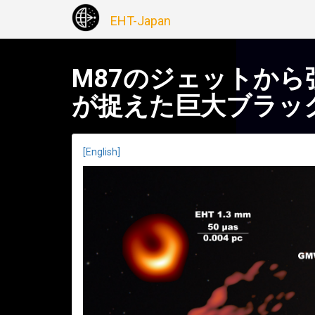
EHT-Japan
M87のジェットから
が捉えた巨大ブラッ
[English]