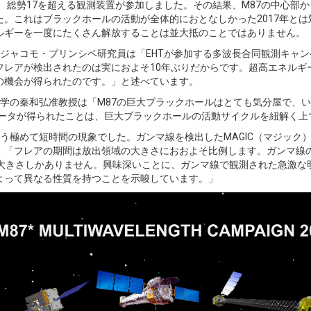
ら、総勢17を超える観測装置が参加しました。その結果、M87の中心部
。これはブラックホールの活動が全体的におとなしかった2017年と
ルギーを一度にたくさん解放することは並大抵のことではありません。
ジャコモ・プリンシペ研究員は「EHTが参加する多波長合同観測キャン
フレアが検出されたのは実におよそ10年ぶりだからです。超高エネル
の機会が得られたのです。」と述べています。
学の秦和弘准教授は「M87の巨大ブラックホールはとても気分屋で、い
データが得られたことは、巨大ブラックホールの活動サイクルを紐解く
う極めて短時間の現象でした。ガンマ線を検出したMAGIC（マジック
。「フレアの期間は放出領域の大きさにおおよそ比例します。ガンマ線
の大きさしかありません。興味深いことに、ガンマ線で観測された急激な
よって異なる性質を持つことを示唆しています。」