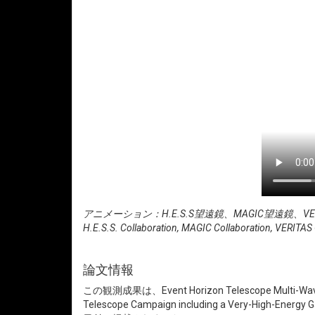
アニメーション：H.E.S.S望遠鏡、MAGIC望遠鏡、VERIT
H.E.S.S. Collaboration, MAGIC Collaboration, VERITAS 
論文情報
この観測成果は、Event Horizon Telescope Multi-Wavelengt
Telescope Campaign including a Ver