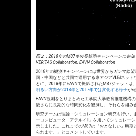
図２：2018年のM87多波長観測キャンペーンに参加した観測装置の一覧。クレジ
VERITAS Collaboration, EAVN Collaboration
2018年の観測キャンペーンには世界からガンマ線
国・中国などと共同で運用する東アジアVLBIネッ
とに、2018年にEAVNで撮影されたM87ジェット
明るい方向が2018年と2017年では変化する様子
が報
EAVN観測をとりまとめた工学院大学教育推進機構
後さらに長期的な時間変化を観測し、それらを組み
研究チームは理論・シミュレーション研究も行い、
ーコンピュータ「アテルイII」を用いてシミュレー
示しました。これまでのM87の『おとなしい』時
られます。」とコメントしています。