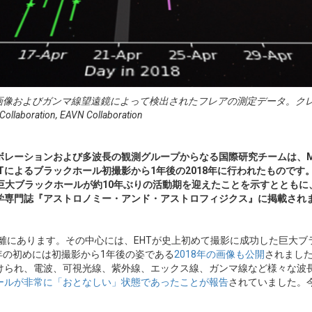
ガンマ線望遠鏡によって検出されたフレアの測定データ。クレジット：EHT Collabo
Collaboration, EAVN Collaboration
ボレーションおよび多波長の観測グループからなる国際研究チームは、
Tによるブラックホール初撮影から1年後の2018年に行われたものです
巨大ブラックホールが約10年ぶりの活動期を迎えたことを示すととも
学専門誌『アストロノミー・アンド・アストロフィジクス』に掲載され
の距離にあります。その中心には、EHTが史上初めて撮影に成功した巨大
年の初めには初撮影から1年後の姿である
2018年の画像も公開
されました
けられ、電波、可視光線、紫外線、エックス線、ガンマ線など様々な波長
ホールが非常に「おとなしい」状態であったことが報告
されていました。今