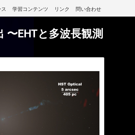
ース
学習コンテンツ
リンク
問い合わせ
 〜EHTと多波長観測