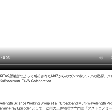
AS望遠鏡によって検出されたM87からのガンマ線フレアの動画。クレジット：EHT Colla
Collaboration, EAVN Collaboration
h Science Working Group et al. “Broadband Multi-wavelength Prope
y-High-Energy Gamma-ray Episode” として、欧州の天体物理学専門誌