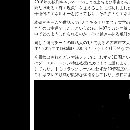
2018年の観測キャンペーンには地上および宇宙か
間だけ明るく輝く現象）を捉えることに成功しました
千億倍のエネルギーを持っており、その膨大なエネ
本研究チームの世話人の1人であるトリエステ大学の
きたのは幸運でした。というのも、M87でガンマ線
中でどのように作られるのか、その起源を探る絶好
同じく研究チームの世話人の1人である名古屋市立大
年と2018年で静穏期と活動期という全く対照的な
今回検出されたガンマ線フレアは、わずか3日間とい
のダニエル・マジン特任教授は次のように話します
しており、中心ブラックホールのわずか10倍程度
これはフレア領域が複雑な構造をしており、波長に