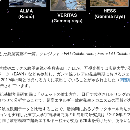
ット：EHT Collaboration, Fermi-LAT Collaboration, H.E.S.
望遠鏡やエックス線望遠鏡が多数参加したほか、可視光帯では広島大学
トワーク（EAVN）なども参加し、ガンマ線フレアの発生時期におけるジ
は、2017年の時とは異なる方向に噴出していることが示されました（
関連
告されています。
の紀基樹客員研究員は「ジェットの噴出方向、 EHTで観測されるリン
合わせて分析することで、超高エネルギー放射発生メカニズムの理解が
多波長観測データと比較することで、活動期にあるブラックホール周辺
ションを実施した東京大学宇宙線研究所の川島朋尚研究員は「2018年
期と同じ放射領域で超高エネルギー粒子が更なる加速を受けたか、あるい