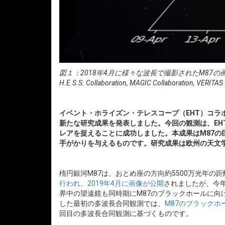
図１：2018年4月に様々な波長で撮影されたM87の画像および
H.E.S.S. Collaboration, MAGIC Collaboration, VERITAS 
イベント・ホライズン・テレスコープ（EHT）コラ
新たな研究成果を発表しました。今回の観測は、EH
レアを捉えることに成功しました。本成果はM87の
手がかりを与えるものです。研究成果は欧州の天文
楕円銀河M87は、おとめ座の方向約5500万光年
行われ、2019年4月に画像が公開
されましたが、今
界中の望遠鏡も同時期にM87のブラックホールに向
した最初の多波長合同観測では、
M87のブラック
回目の多波長合同観測に基づくものです。