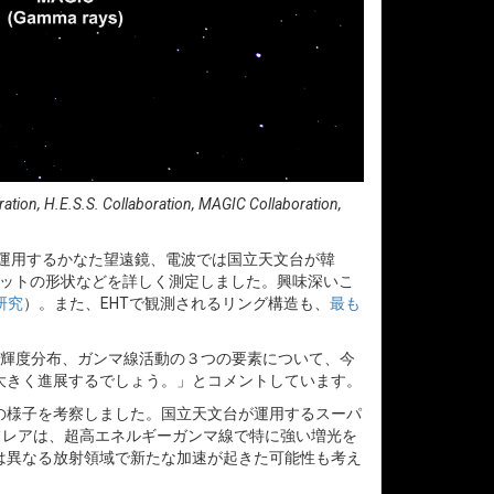
S. Collaboration, MAGIC Collaboration,
が運用するかなた望遠鏡、電波では国立天文台が韓
ェットの形状などを詳しく測定しました。興味深いこ
研究
）。また、EHTで観測されるリング構造も、
最も
グの輝度分布、ガンマ線活動の３つの要素について、今
大きく進展するでしょう。」とコメントしています。
の様子を考察しました。国立天文台が運用するスーパ
のフレアは、超高エネルギーガンマ線で特に強い増光を
は異なる放射領域で新たな加速が起きた可能性も考え