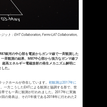
ration, Fermi-LAT Collaboration,
M87銀河の中心部を電波からガンマ線で一斉観測した
。一斉観測の結果、M87中心部から強力なガンマ線フ
に、超高エネルギー電磁放射の発生メカニズム解明に
ました。
ブラックホールが存在しています。
初観測は2017年に
。一方こうしたEHTによる観測と協調する形で、世
帯でも一斉に観測が行われました。2017年に実施
回の発表は、その1年後である2018年に行われた2