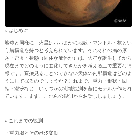
○ はじめに
地球と同様に、火星はおおまかに地殻・マントル・核とい
う層構造を持つと考えられています。それぞれの層の厚
さ・密度・状態（固体か液体か）は、火星が誕生してから
現在までどのように進化してきたかを考える上で重要な情
報です。直接見ることのできない天体の内部構造はどのよ
うにして探るのでしょうか？これまで、重力・形状・回
転・潮汐など、いくつかの測地観測を基にモデルが作られ
ています。まず、これらの観測からお話ししましょう。
○ これまでの観測
・重力場とその潮汐変動