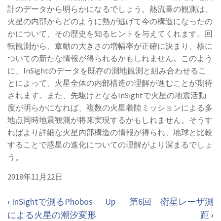
計のデータから明らかになるでしょう。熱流量の観測は、
火星の内部からどのように熱が逃げて今の構造になったの
かについて、その歴史を知るヒントを与えてくれます。回
転観測から、章動の大きさの増幅率が正確に決まり、核に
ついての新たな情報が得られるかもしれません。このよう
に、InSightのデータを既存の測地観測と組み合わせるこ
とによって、火星全体の内部構造の理解が進むことが期待
されます。また、先駆けとなるInSightで火星の地震活動
度が明らかになれば、複数の火星着陸ミッションによる多
地点同時地震観測が将来実現するかもしれません。そうす
ればより詳細な火星内部構造の情報が得られ、地球と比較
することで惑星の進化についての理解がより深まるでしょ
う。
2018年11月22日
‹
InSightで測るPhobos
Up
第6回 衛星レーザ測
Book
による火星の潮汐変形
距
›