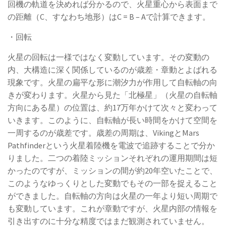
回機の軌道を決めれば分かるので、火星重心から表面まで
の距離（C、すなわち地形）はC = B – Aで計算できます。
・回転
火星の回転は一様ではなく変動しています。その変動の
内、大構造に深く関係しているのが歳差・章動とよばれる
現象です。火星の扁平な形に潮汐力が作用して自転軸の向
きが変わります。火星から見た「北極星」（火星の自転軸
方向にある星）の位置は、約17万年かけて次々と変わって
いきます。このように、自転軸が長い時間をかけて空間を
一周するのが歳差です。歳差の周期は、VikingとMars
Pathfinderという火星着陸機を電波で追跡することで分か
りました。二つの着陸ミッションそれぞれの運用期間は短
かったのですが、ミッションの間が約20年空いたことで、
このようなゆっくりとした変動でもその一部を捉えること
ができました。自転軸の方向は火星の一年より短い周期で
も変動しています。これが章動ですが、火星内部の情報を
引き出すのに十分な精度ではまだ観測されていません。