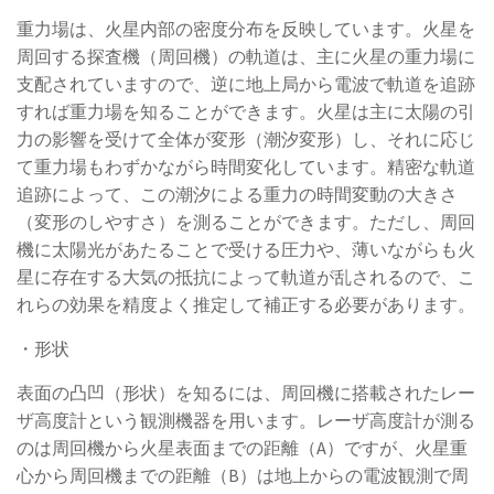
重力場は、火星内部の密度分布を反映しています。火星を
周回する探査機（周回機）の軌道は、主に火星の重力場に
支配されていますので、逆に地上局から電波で軌道を追跡
すれば重力場を知ることができます。火星は主に太陽の引
力の影響を受けて全体が変形（潮汐変形）し、それに応じ
て重力場もわずかながら時間変化しています。精密な軌道
追跡によって、この潮汐による重力の時間変動の大きさ
（変形のしやすさ）を測ることができます。ただし、周回
機に太陽光があたることで受ける圧力や、薄いながらも火
星に存在する大気の抵抗によって軌道が乱されるので、こ
れらの効果を精度よく推定して補正する必要があります。
・形状
表面の凸凹（形状）を知るには、周回機に搭載されたレー
ザ高度計という観測機器を用います。レーザ高度計が測る
のは周回機から火星表面までの距離（A）ですが、火星重
心から周回機までの距離（B）は地上からの電波観測で周