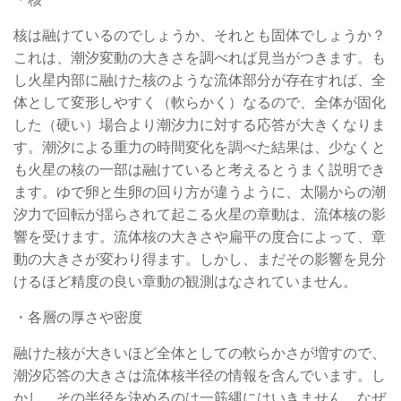
核は融けているのでしょうか、それとも固体でしょうか？
これは、潮汐変動の大きさを調べれば見当がつきます。も
し火星内部に融けた核のような流体部分が存在すれば、全
体として変形しやすく（軟らかく）なるので、全体が固化
した（硬い）場合より潮汐力に対する応答が大きくなりま
す。潮汐による重力の時間変化を調べた結果は、少なくと
も火星の核の一部は融けていると考えるとうまく説明でき
ます。ゆで卵と生卵の回り方が違うように、太陽からの潮
汐力で回転が揺らされて起こる火星の章動は、流体核の影
響を受けます。流体核の大きさや扁平の度合によって、章
動の大きさが変わり得ます。しかし、まだその影響を見分
けるほど精度の良い章動の観測はなされていません。
・各層の厚さや密度
融けた核が大きいほど全体としての軟らかさが増すので、
潮汐応答の大きさは流体核半径の情報を含んでいます。し
かし、その半径を決めるのは一筋縄にはいきません。なぜ