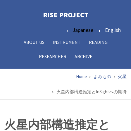
Skip
to
RISE PROJECT­
main
content
Japanese
English
ABOUT US
INSTRUMENT
READING
Main
navigation
RESEARCHER
ARCHIVE
Home
よみもの
火星
Breadcrumb
火星内部構造推定とInSightへの期待
火星内部構造推定と