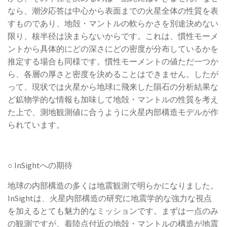
なら、潮汐応答は中心から表面までの火星全体の性質を表
すものであり、地殻・マントルの軟らかさを別途決めない
限り、核半径は決まらないからです。これは、慣性モーメ
ントから具体的にどの深さにどの密度が分布しているかを
推定する場合も同様です。慣性モーメントの値ただ一つか
ら、各層の厚さと密度を決めることはできません。したが
って、現状では火星から地球に飛来した隕石の分析結果な
ど鉱物学的な情報も加味して地殻・マントルの性質を考え
た上で、測地観測値に合うように火星内部構造モデルが作
られています。
○ InSightへの期待
地球の内部構造の多くは地震観測で明らかになりました。
InSightは、火星内部構造の研究に地震学的な強力な視点
を加えるとても魅力的なミッションです。まずは一点のみ
の観測ですが、着陸点付近の地殻・マントルの構造が地震