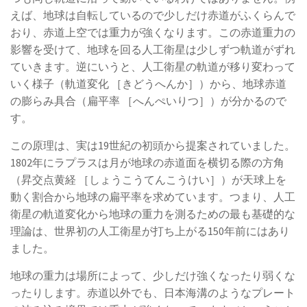
えば、地球は自転しているので少しだけ赤道がふくらんで
おり、赤道上空では重力が強くなります。この赤道重力の
影響を受けて、地球を回る人工衛星は少しずつ軌道がずれ
ていきます。逆にいうと、人工衛星の軌道が移り変わって
いく様子（軌道変化 ［きどうへんか］）から、地球赤道
の膨らみ具合（扁平率 ［へんぺいりつ］）が分かるので
す。
この原理は、実は19世紀の初頭から提案されていました。
1802年にラプラスは月が地球の赤道面を横切る際の方角
（昇交点黄経 ［しょうこうてんこうけい］）が天球上を
動く割合から地球の扁平率を求めています。つまり、人工
衛星の軌道変化から地球の重力を測るための最も基礎的な
理論は、世界初の人工衛星が打ち上がる150年前にはあり
ました。
地球の重力は場所によって、少しだけ強くなったり弱くな
ったりします。赤道以外でも、日本海溝のようなプレート