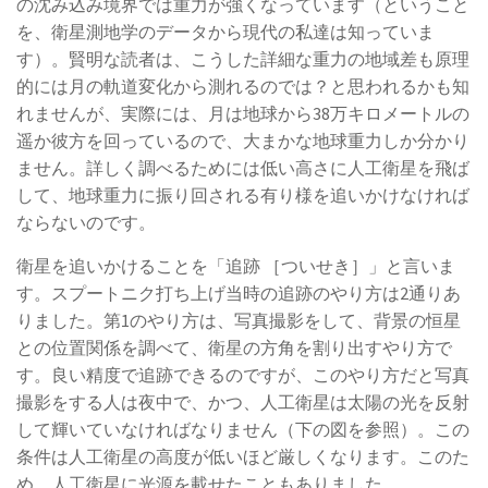
の沈み込み境界では重力が強くなっています（ということ
を、衛星測地学のデータから現代の私達は知っていま
す）。賢明な読者は、こうした詳細な重力の地域差も原理
的には月の軌道変化から測れるのでは？と思われるかも知
れませんが、実際には、月は地球から38万キロメートルの
遥か彼方を回っているので、大まかな地球重力しか分かり
ません。詳しく調べるためには低い高さに人工衛星を飛ば
して、地球重力に振り回される有り様を追いかけなければ
ならないのです。
衛星を追いかけることを「追跡 ［ついせき］」と言いま
す。スプートニク打ち上げ当時の追跡のやり方は2通りあ
りました。第1のやり方は、写真撮影をして、背景の恒星
との位置関係を調べて、衛星の方角を割り出すやり方で
す。良い精度で追跡できるのですが、このやり方だと写真
撮影をする人は夜中で、かつ、人工衛星は太陽の光を反射
して輝いていなければなりません（下の図を参照）。この
条件は人工衛星の高度が低いほど厳しくなります。このた
め、人工衛星に光源を載せたこともありました。