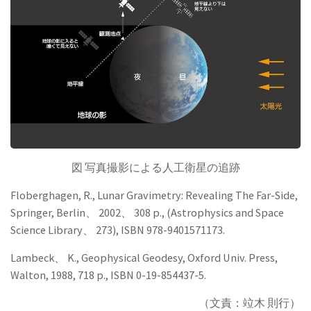
図 写真撮影による人工衛星の追跡
Floberghagen, R., Lunar Gravimetry: Revealing The Far-Side,
Springer, Berlin、 2002、 308 p., (Astrophysics and Space
Science Library、 273), ISBN 978-9401571173.
Lambeck、 K., Geophysical Geodesy, Oxford Univ. Press,
Walton, 1988, 718 p., ISBN 0-19-854437-5.
（文責：竝木 則行）