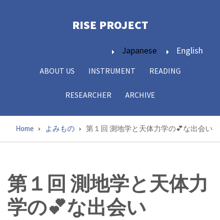
Skip
to
RISE PROJECT­
main
content
Japanese
English
ABOUT US
INSTRUMENT
READING
Main
navigation
RESEARCHER
ARCHIVE
Home
よみもの
第１回 測地学と天体力学の💕な出会い
Breadcrumb
第１回 測地学と天体力
学の💕な出会い