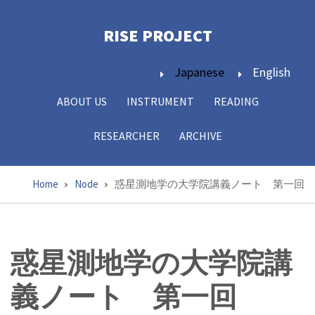
Skip
to
RISE PROJECT­
main
content
Japanese
English
ABOUT US
INSTRUMENT
READING
Main
navigation
RESEARCHER
ARCHIVE
Home
Node
惑星測地学の大学院講義ノート 第一回
Breadcrumb
惑星測地学の大学院講
義ノート 第一回