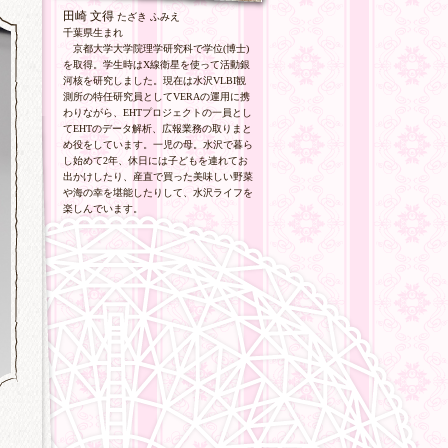
田崎 文得
たざき ふみえ
千葉県
生まれ
京都大学大学院理学研究科で学位(博士)
を取得。学生時はX線衛星を使って活動銀
河核を研究しました。現在は水沢VLBI観
測所の特任研究員としてVERAの運用に携
わりながら、EHTプロジェクトの一員とし
てEHTのデータ解析、広報業務の取りまと
め役をしています。一児の母。水沢で暮ら
し始めて2年、休日には子どもを連れてお
出かけしたり、産直で買った美味しい野菜
や海の幸を堪能したりして、水沢ライフを
楽しんでいます。