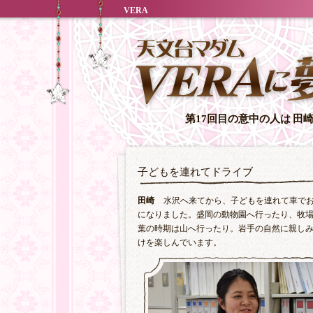
VERA
第17回目の意中の人は
田
子どもを連れてドライブ
田崎
水沢へ来てから、子どもを連れて車で
になりました。盛岡の動物園へ行ったり、牧
葉の時期は山へ行ったり。岩手の自然に親し
けを楽しんでいます。