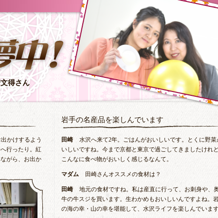
崎文得さん
岩手の名産品を楽しんでいます
お出かけするよう
田崎
水沢へ来て2年。ごはんがおいしいです。とくに野菜
場へ行ったり。紅
いしいですね。今まで京都と東京で過ごしてきましたけれ
みながら、お出か
こんなに食べ物がおいしく感じるなんて。
マダム
田崎さんオススメの食材は？
田崎
地元の食材ですね。私は産直に行って、お刺身や、
牛の牛スジを買います。生わかめもおいしいんですよね。
の海の幸・山の幸を堪能して、水沢ライフを楽しんでいま