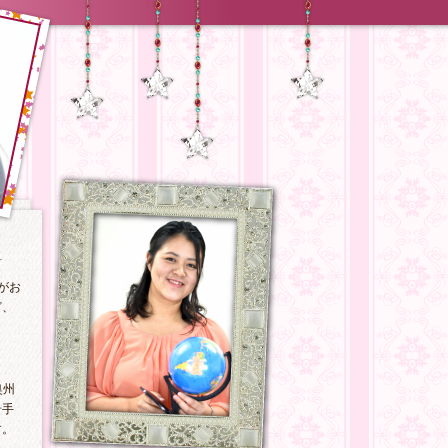
がお
ど、
奥州
岩手
す。