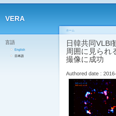
VERA
ホーム
日韓共同VLB
言語
周囲に見られ
English
日本語
撮像に成功
Authored date : 2016