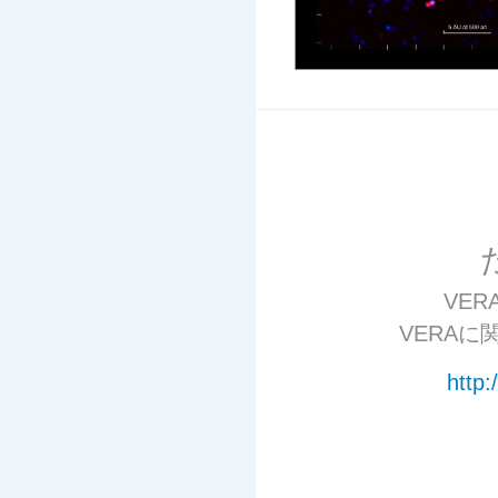
VE
VERA
http: