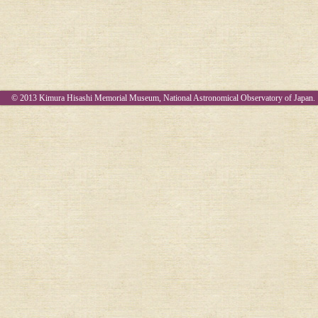
© 2013 Kimura Hisashi Memorial Museum, National Astronomical Observatory of Japan.