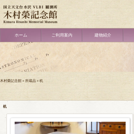
メ
イ
ン
コ
ン
テ
Primary
ホーム
ご利用案内
建物紹介
ン
link
ツ
に
移
動
木村榮記念館
所蔵品
机
パ
ン
く
机
ず