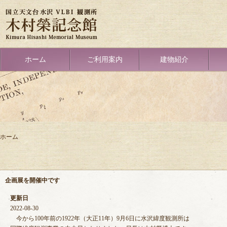
メ
イ
ン
コ
ン
テ
Primary
ホーム
ご利用案内
建物紹介
ン
link
ツ
に
移
動
ホーム
パ
ン
く
企画展を開催中です
ず
更新日
2022-08-30
今から100年前の1922年（大正11年）9月6日に水沢緯度観測所は