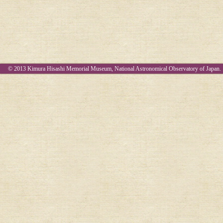
© 2013 Kimura Hisashi Memorial Museum, National Astronomical Observatory of Japan.