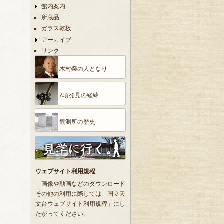
館内案内
所蔵品
ガラス乾板
アーカイブ
リンク
木村榮の人となり
Z項発見の経緯
観測所の歴史
ウェブサイト利用規程
画像や動画などのダウンロード
その他の利用に際しては「
国立天
文台ウェブサイト利用規程
」にし
たがってください。