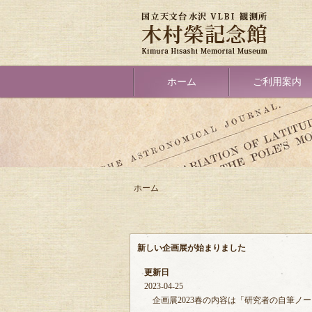
メ
イ
ン
コ
ン
テ
Primary
ホーム
ご利用案内
ン
link
ツ
に
移
動
ホーム
パ
ン
く
新しい企画展が始まりました
ず
更新日
2023-04-25
企画展2023春の内容は「研究者の自筆ノ