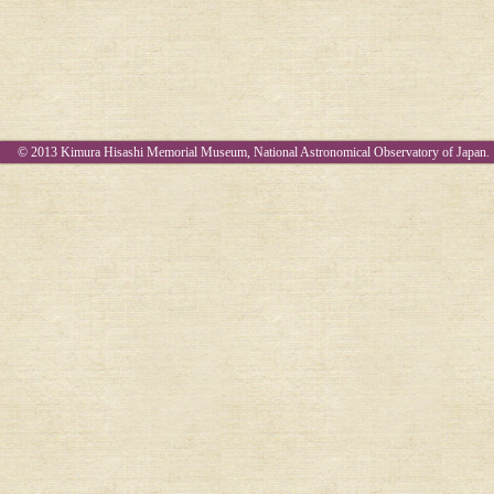
© 2013 Kimura Hisashi Memorial Museum, National Astronomical Observatory of Japan.