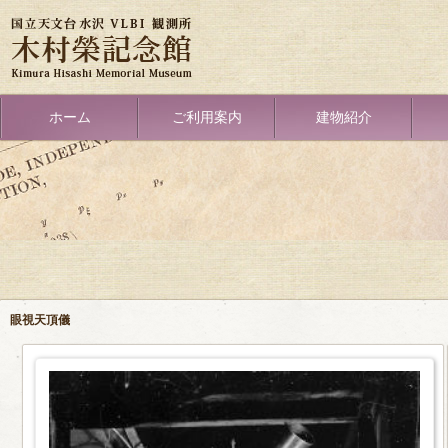
メ
イ
ン
コ
ン
テ
Primary
ホーム
ご利用案内
建物紹介
ン
link
ツ
に
移
動
眼視天頂儀