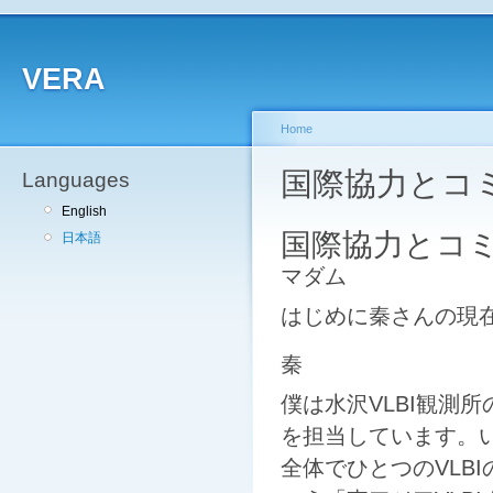
VERA
Home
国際協力とコ
Languages
English
国際協力とコ
日本語
マダム
はじめに秦さんの現
秦
僕は水沢VLBI観測
を担当しています。
全体でひとつのVLB