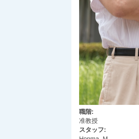
職階:
准教授
スタッフ:
Honma, M.