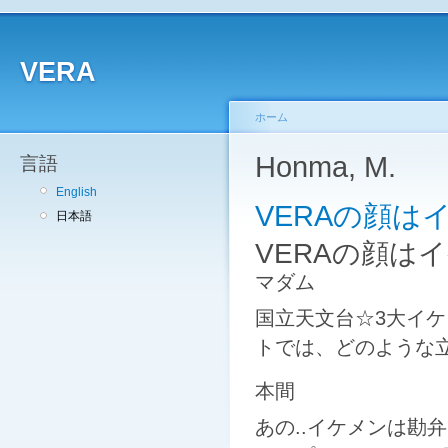
VERA
ホーム
Honma, M.
言語
English
VERAの顔は
日本語
VERAの顔は
マダム
国立天文台☆3大イケ
トでは、どのような
本間
あの..イケメンは勘