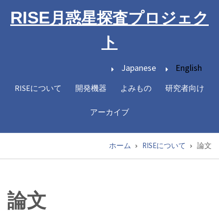
メ
RISE
月惑星探査プロジェク
イ
ン
ト
コ
ン
Japanese
English
テ
ン
RISEについて
開発機器
よみもの
研究者向け
Main
ツ
navigation
に
アーカイブ
移
動
ホーム
RISEについて
論文
パ
ン
く
論文
ず