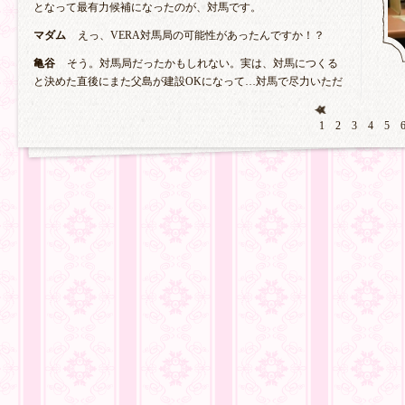
となって最有力候補になったのが、対馬です。
マダム
えっ、VERA対馬局の可能性があったんですか！？
亀谷
そう。対馬局だったかもしれない。実は、対馬につくる
と決めた直後にまた父島が建設OKになって…対馬で尽力いただ
1
2
3
4
5