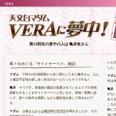
VERA
第19回目の意中の人は
亀谷收さん
いた
島々をめぐる「サイトサーベイ」秘話
した
マダム
VERAの計画段階から深く関わってきた亀谷さん、なん
マダ
と建設予定地を探し歩く担当のお一人だったそうですね！
件は
亀谷
そうです。望遠鏡の建設が提案されているエリアの現地
亀谷
調査をすることをサイトサーベイと言います。現地へ実際に赴
がな
いて、諸々の条件を調査しながら建設地を探して回るわけで
あり
す。
ころ
離し
マダム
小林さんからは建設時の苦労話
を聞きましたが、その
頂に