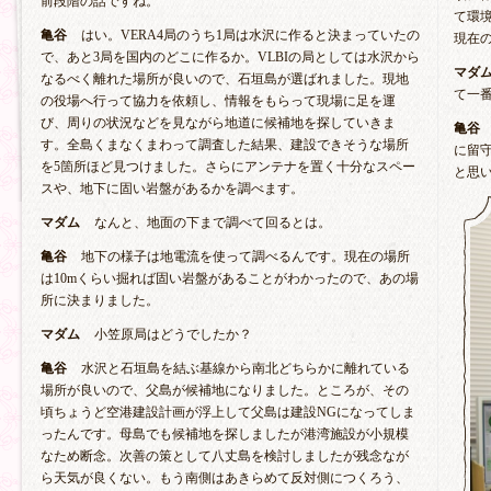
前段階の話ですね。
て環
亀谷
はい。VERA4局のうち1局は水沢に作ると決まっていたの
現在
で、あと3局を国内のどこに作るか。VLBIの局としては水沢から
マダ
なるべく離れた場所が良いので、石垣島が選ばれました。現地
て一
の役場へ行って協力を依頼し、情報をもらって現場に足を運
び、周りの状況などを見ながら地道に候補地を探していきま
亀谷
す。全島くまなくまわって調査した結果、建設できそうな場所
に留
を5箇所ほど見つけました。さらにアンテナを置く十分なスペー
と思
スや、地下に固い岩盤があるかを調べます。
マダム
なんと、地面の下まで調べて回るとは。
亀谷
地下の様子は地電流を使って調べるんです。現在の場所
は10mくらい掘れば固い岩盤があることがわかったので、あの場
所に決まりました。
マダム
小笠原局はどうでしたか？
亀谷
水沢と石垣島を結ぶ基線から南北どちらかに離れている
場所が良いので、父島が候補地になりました。ところが、その
頃ちょうど空港建設計画が浮上して父島は建設NGになってしま
ったんです。母島でも候補地を探しましたが港湾施設が小規模
なため断念。次善の策として八丈島を検討しましたが残念なが
ら天気が良くない。もう南側はあきらめて反対側につくろう、