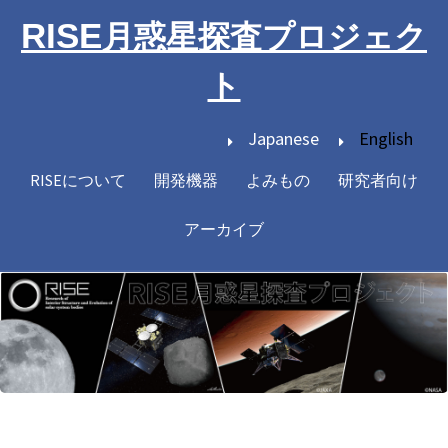
メ
RISE
月惑星探査プロジェク
イ
ン
ト
コ
ン
Japanese
English
テ
ン
RISEについて
開発機器
よみもの
研究者向け
Main
ツ
navigation
に
アーカイブ
移
動