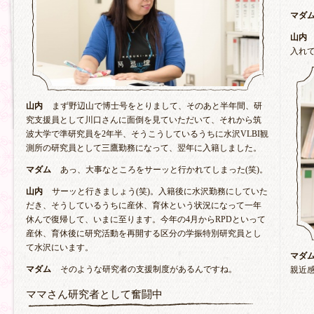
マダ
山内
入れ
山内
まず野辺山で博士号をとりまして、そのあと半年間、研
究支援員として川口さんに面倒を見ていただいて、それから筑
波大学で準研究員を2年半、そうこうしているうちに水沢VLBI観
測所の研究員として三鷹勤務になって、翌年に入籍しました。
マダム
あっ、大事なところをサーッと行かれてしまった(笑)。
山内
サーッと行きましょう(笑)。入籍後に水沢勤務にしていた
だき、そうしているうちに産休、育休という状況になって一年
休んで復帰して、いまに至ります。今年の4月からRPDといって
産休、育休後に研究活動を再開する区分の学振特別研究員とし
て水沢にいます。
マダ
マダム
そのような研究者の支援制度があるんですね。
親近
ママさん研究者として奮闘中