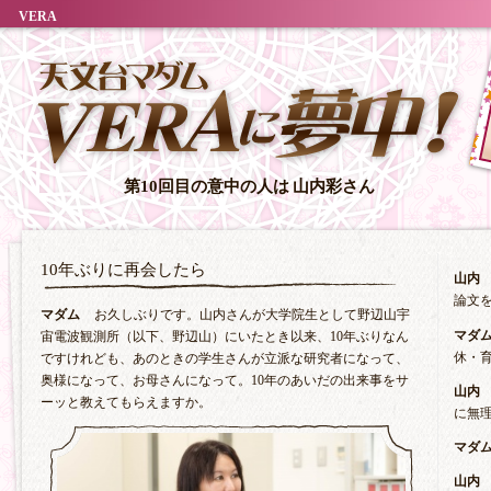
VERA
第10回目の意中の人は
山内彩さん
10年ぶりに再会したら
山内
論文
マダム
お久しぶりです。山内さんが大学院生として野辺山宇
マダ
宙電波観測所（以下、野辺山）にいたとき以来、10年ぶりなん
休・
ですけれども、あのときの学生さんが立派な研究者になって、
奥様になって、お母さんになって。10年のあいだの出来事をサ
山内
ーッと教えてもらえますか。
に無理
マダ
山内