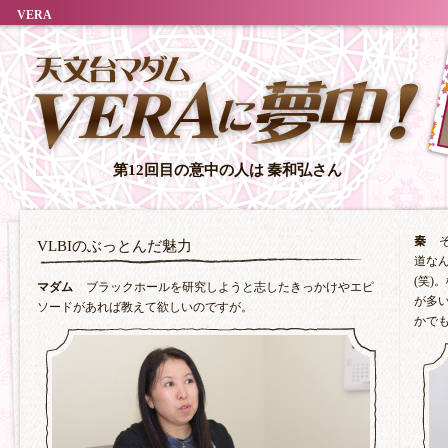
VERA
第12回目の意中の人は
秦和弘さん
秦
VLBIのぶっとんだ魅力
道なん
(笑
マダム
ブラックホールを研究しようと志したきっかけやエピ
が多
ソードがあれば教えて欲しいのですが。
かで