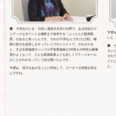
秦
大学生のとき、日本に電波天文学の分野で、ある特定のマ
マダ
ニアックなポイントを極限まで追求する「ぶっとんだ観測装
いと
置」があると知ったんです。それがVLBIなんですけど(笑)。極
限の視力を追求しますっていうプロジェクトで、それをやる
秦
と、すばる望遠鏡やハッブル宇宙望遠鏡の100倍も1000倍も解像
ろい
度がよくなって、どんな観測装置よりも詳しくブラックホール
それで
のことがわかるっていう話を聞いたんです。
クト
た。
マダム
視力をあげることに特化して、ピーキーな性能を得る
んですね。