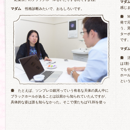
マダ
感じ
マダム
性格診断みたいで、おもしろいです。
秦
発で
う、見
ター
です
マダ
秦
は1
でも
ホー
とい
秦
たとえば、ソンブレロ銀河っていう有名な天体の真ん中に
ブラックホールがあることは以前から知られていたんですが、
具体的な姿は誰も知らなかった。そこで僕たちはVLBIを使っ