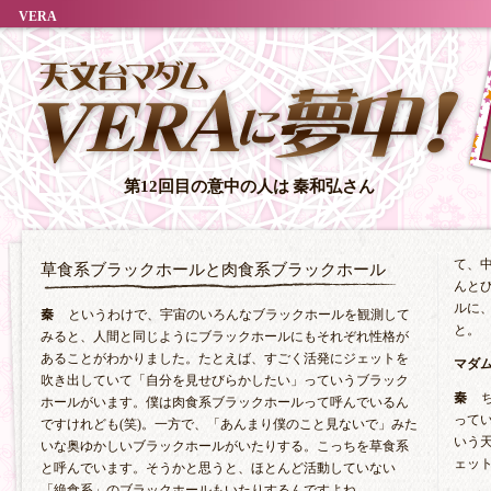
VERA
第12回目の意中の人は
秦和弘さん
て、
草食系ブラックホールと肉食系ブラックホール
んと
ルに
秦
というわけで、宇宙のいろんなブラックホールを観測して
と。
みると、人間と同じようにブラックホールにもそれぞれ性格が
あることがわかりました。たとえば、すごく活発にジェットを
マダ
吹き出していて「自分を見せびらかしたい」っていうブラック
秦
ホールがいます。僕は肉食系ブラックホールって呼んでいるん
ってい
ですけれども(笑)。一方で、「あんまり僕のこと見ないで」みた
いう
いな奥ゆかしいブラックホールがいたりする。こっちを草食系
ェッ
と呼んでいます。そうかと思うと、ほとんど活動していない
「絶食系」のブラックホールもいたりするんですよね。