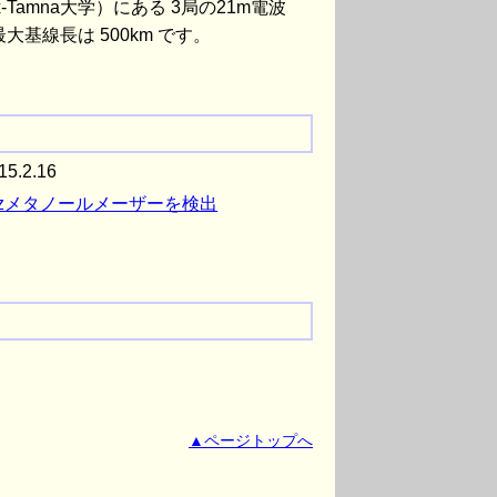
（ex-Tamna大学）にある 3局の21m電波
基線長は 500km です。
5.2.16
GHzメタノールメーザーを検出
▲ページトップへ