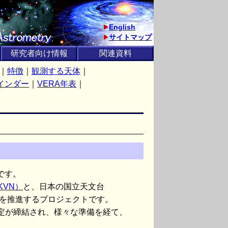
English
サイトマップ
研究者向け情報
関連資料
｜
特徴
｜
観測する天体
｜
インダー
｜
VERA年表
｜
略です。
KVN）
と、日本の国立天文台
観測を推進するプロジェクトです。
する協定が締結され、様々な準備を経て、