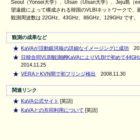
Seoul（Yonsei大学）、Ulsan（Ulsan大学）、Jeju島
望遠鏡によって構成される韓国のVLBIネットワークで、最大
観測周波数は 22GHz、43GHz、86GHz、129GHz です。
観測の成果など
KaVAが活動銀河核の詳細なイメージングに成功
201
日韓合同VLBI観測網KaVAによりVLBIで初めて44
2014.11.25
VERAとKVN間で初フリンジ検出
2008.11.30
関連リンク
KaVA公式サイト
[英語]
KaVAとの共同利用について
[英語]