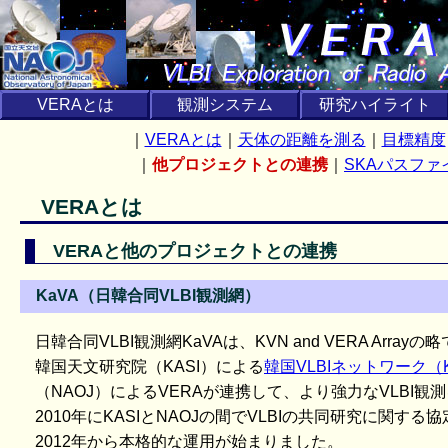
VERAとは
観測システム
研究ハイライト
｜
VERAとは
｜
天体の距離を測る
｜
目標精度
｜
他プロジェクトとの連携
｜
SKAパスファ
VERAとは
VERAと他のプロジェクトとの連携
KaVA（日韓合同VLBI観測網）
日韓合同VLBI観測網KaVAは、KVN and VERA Arrayの
韓国天文研究院（KASI）による
韓国VLBIネットワーク（
（NAOJ）によるVERAが連携して、より強力なVLBI
2010年にKASIとNAOJの間でVLBIの共同研究に関
2012年から本格的な運用が始まりました。