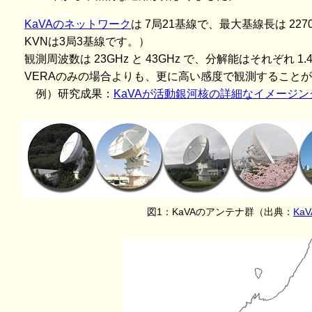
KaVAのネットワーク
は 7局21基線で、最大基線長は 227
KVNは3局3基線です。）
観測周波数は 23GHz と 43GHz で、分解能はそれぞれ 1.4m
VERAのみの場合よりも、更に高い感度で観測すること
例）研究成果：
KaVAが活動銀河核の詳細なイメージン
図1：KaVAのアンテナ群（出典：
Ka