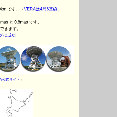
0km です。（
VERAは4局6基線
、
as と 0.8mas です。
ができます。
グに成功
VA公式サイト
）