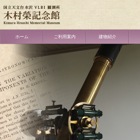
メ
イ
ン
コ
ン
テ
Primary
ホーム
ご利用案内
建物紹介
ン
link
ツ
に
移
動