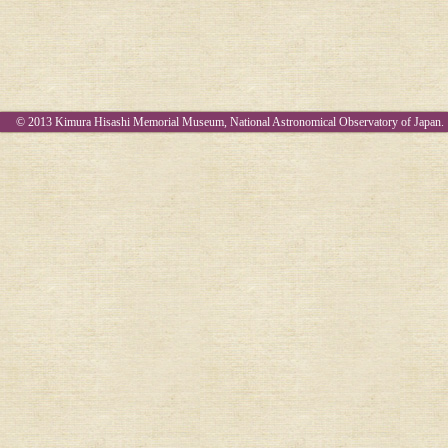
© 2013 Kimura Hisashi Memorial Museum, National Astronomical Observatory of Japan.