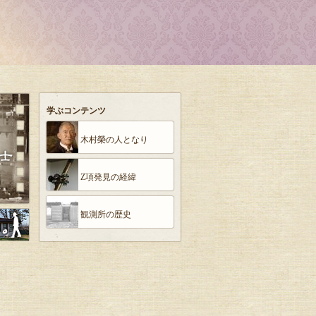
学ぶコンテンツ
木村榮の人となり
Z項発見の経緯
観測所の歴史