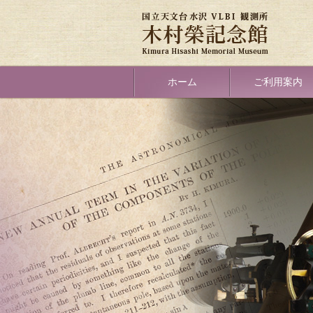
メ
イ
ン
コ
ン
テ
Primary
ホーム
ご利用案内
ン
link
ツ
に
移
動