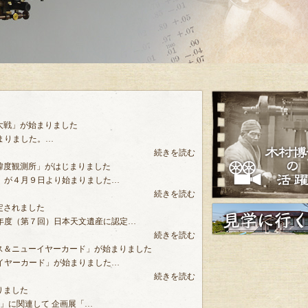
大戦」が始まりました
まりました。…
続きを読む
緯度観測所」がはじまりました
」が４月９日より始まりました…
続きを読む
定されました
4年度（第７回）日本天文遺産に認定…
続きを読む
ス＆ニューイヤーカード」が始まりました
イヤーカード」が始まりました…
続きを読む
りました
年」に関連して 企画展「…