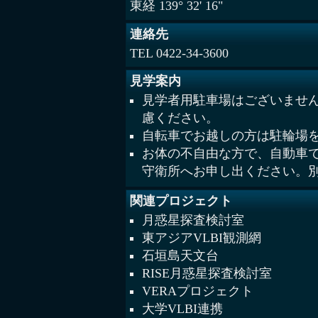
東経 139° 32' 16"
連絡先
TEL 0422-34-3600
見学案内
見学者用駐車場はございませ
慮ください。
自転車でお越しの方は駐輪場
お体の不自由な方で、自動車
守衛所へお申し出ください。
関連プロジェクト
月惑星探査検討室
東アジアVLBI観測網
石垣島天文台
RISE月惑星探査検討室
VERAプロジェクト
大学VLBI連携