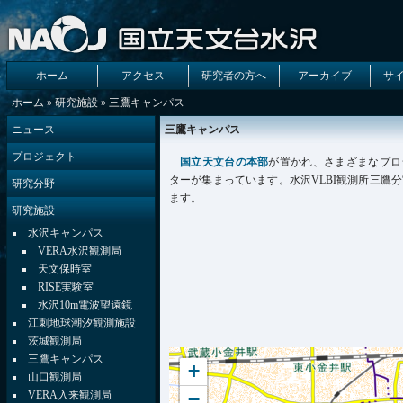
ホーム
アクセス
研究者の方へ
アーカイブ
サ
ホーム
»
研究施設
» 三鷹キャンパス
ニュース
三鷹キャンパス
プロジェクト
国立天文台の本部
が置かれ、さまざまなプロ
ターが集まっています。水沢VLBI観測所三鷹
研究分野
ます。
研究施設
水沢キャンパス
VERA水沢観測局
天文保時室
RISE実験室
水沢10m電波望遠鏡
江刺地球潮汐観測施設
茨城観測局
三鷹キャンパス
+
山口観測局
−
VERA入来観測局