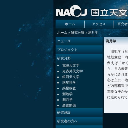
ホーム
アクセス
研究者
ホーム
»
研究分野
» 測月学
ニュース
測月学
プロジェクト
測地学（
地殻変動・
研究分野
例えば「か
電波天文学
ら、月の表
光赤外天文学
らかにされ
銀河天文学
心は主に、
惑星科学
ど内部構造
惑星探査
重要な手が
測地学
に進められて
測月学
装置開発
研究施設
研究者の方へ