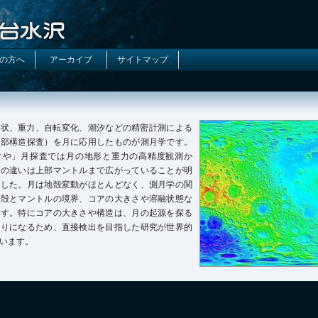
の方へ
アーカイブ
サイトマップ
形状、重力、自転変化、潮汐などの精密計測による
内部構造探査）を月に応用したものが測月学です。
ぐや」月探査では月の地形と重力の高精度観測か
裏の違いは上部マントルまで広がっていることが明
ました。月は地殻変動がほとんどなく、測月学の関
地殻とマントルの境界、コアの大きさや溶融状態な
です。特にコアの大きさや構造は、月の起源を探る
かりになるため、直接検出を目指した研究が世界的
います。