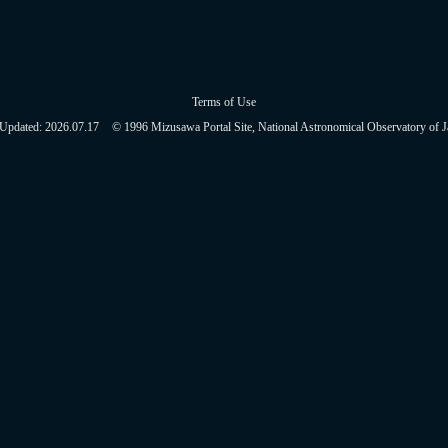
Terms of Use
 Updated:
2026.07.17
© 1996 Mizusawa Portal Site, National Astronomical Observatory of J