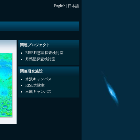
English
|
日本語
関連プロジェクト
RISE月惑星探査検討室
月惑星探査検討室
関連研究施設
水沢キャンパス
RISE実験室
三鷹キャンパス