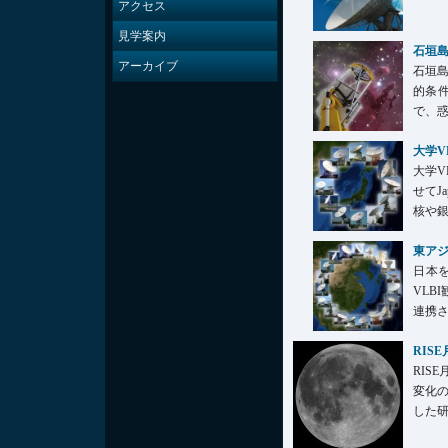
アクセス
見学案内
石垣
アーカイブ
石垣
的条
で、惑
大学V
大学
せてJa
核や銀
東アジ
日本
VL
連携さ
RIS
RI
変化
した研