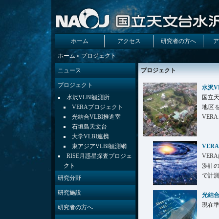
ホーム
アクセス
研究者の方へ
ア
ホーム
» プロジェクト
ニュース
プロジェクト
プロジェクト
水沢V
水沢VLBI観測所
国立
VERAプロジェクト
地区
光結合VLBI推進室
VER
石垣島天文台
大学VLBI連携
東アジアVLBI観測網
VER
RISE月惑星探査プロジェ
VER
クト
渉計
で計測
研究分野
研究施設
光結合
現在
研究者の方へ