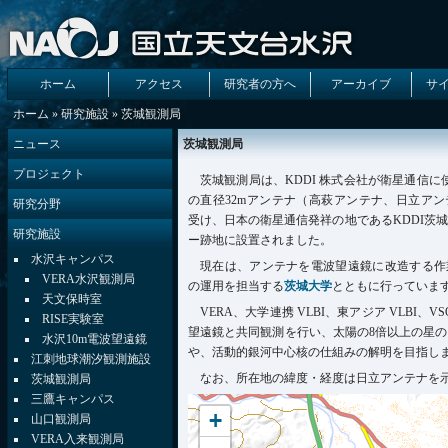
ホーム
アクセス
研究者の方へ
アーカイブ
サ
ホーム
»
研究施設
» 茨城観測局
ニュース
茨城観測局
プロジェクト
茨城観測局は、KDDI 株式会社が衛星通信に
の直径32mアンテナ（高萩アンテナ、日立ア
研究分野
受け、日本の衛星通信発祥の地であるKDDI茨
研究施設
ー跡地に設置されました。
水沢キャンパス
現在は、アンテナを電波望遠鏡に改造する作
VERA水沢観測局
の運用を担当する
茨城大学
とともに行っていま
天文保時室
VERA、大学連携 VLBI、東アジア VLBI、V
RISE実験室
望遠鏡と共同観測を行い、太陽の8倍以上の星
水沢10m電波望遠鏡
や、活動的銀河中心核の仕組みの解明を目指し
江刺地球潮汐観測施設
なお、所在地の緯度・経度は日立アンテナを
茨城観測局
三鷹キャンパス
+
山口観測局
VERA入来観測局