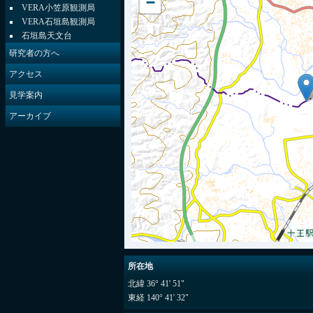
−
VERA小笠原観測局
VERA石垣島観測局
石垣島天文台
研究者の方へ
アクセス
見学案内
アーカイブ
所在地
北緯 36° 41' 51"
東経 140° 41' 32"