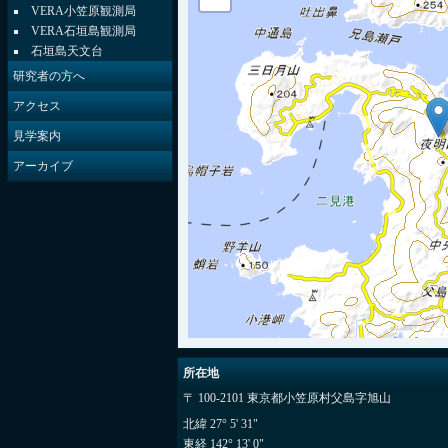
VERA小笠原観測局
VERA石垣島観測局
石垣島天文台
研究者の方へ
アクセス
見学案内
アーカイブ
所在地
〒 100-2101 東京都小笠原村父島字旭山
北緯 27° 5' 31"
東経 142° 13' 0"