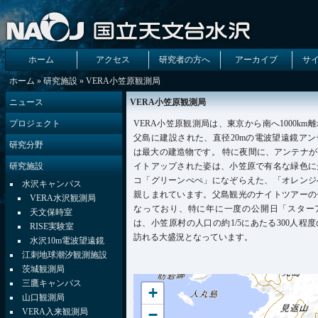
ホーム
アクセス
研究者の方へ
アーカイブ
サ
ホーム
»
研究施設
» VERA小笠原観測局
ニュース
VERA小笠原観測局
プロジェクト
VERA小笠原観測局は、東京から南へ1000km
父島に建設された、直径20mの電波望遠鏡ア
研究分野
は最大の建造物です。 特に夜間に、アンテナ
研究施設
イトアップされた姿は、小笠原で有名な緑色に
コ「グリーンぺぺ」になぞらえた、「オレンジ
水沢キャンパス
親しまれています。父島観光のナイトツアーの
VERA水沢観測局
なっており、特に年に一度の公開日「スター
天文保時室
は、小笠原村の人口の約1/5にあたる300人程
RISE実験室
訪れる大盛況となっています。
水沢10m電波望遠鏡
江刺地球潮汐観測施設
茨城観測局
三鷹キャンパス
+
山口観測局
−
VERA入来観測局