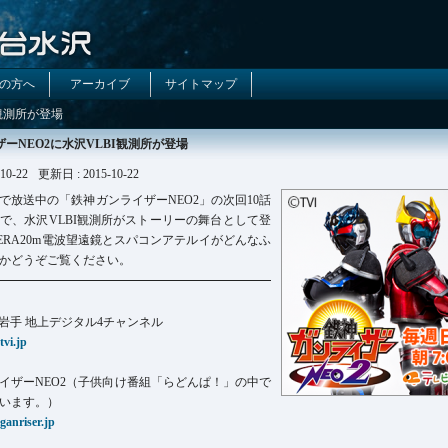
の方へ
アーカイブ
サイトマップ
I観測所が登場
ーNEO2に水沢VLBI観測所が登場
10-22
更新日 : 2015-10-22
で放送中の「鉄神ガンライザーNEO2」の次回10話
で、水沢VLBI観測所がストーリーの舞台として登
ERA20m電波望遠鏡とスパコンアテルイがどんなふ
かどうぞご覧ください。
レビ岩手 地上デジタル4チャンネル
tvi.jp
イザーNEO2（子供向け番組「らどんぱ！」の中で
います。）
ganriser.jp