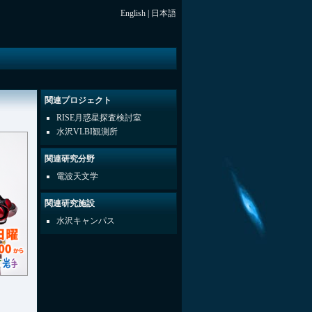
English
|
日本語
関連プロジェクト
RISE月惑星探査検討室
水沢VLBI観測所
関連研究分野
電波天文学
関連研究施設
水沢キャンパス