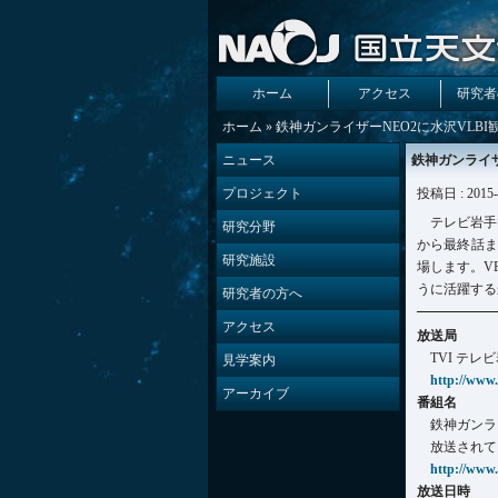
ホーム
アクセス
研究者
ホーム
» 鉄神ガンライザーNEO2に水沢VLB
ニュース
鉄神ガンライザ
プロジェクト
投稿日 : 2015-
テレビ岩手
研究分野
から最終話ま
研究施設
場します。V
うに活躍する
研究者の方へ
アクセス
放送局
TVI テ
見学案内
http://www.
アーカイブ
番組名
鉄神ガンラ
放送されて
http://www.
放送日時