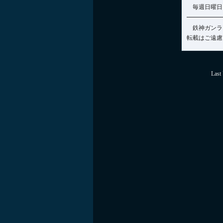
毎週日曜日 07
鉄神ガンラ
転載はご遠慮
Last