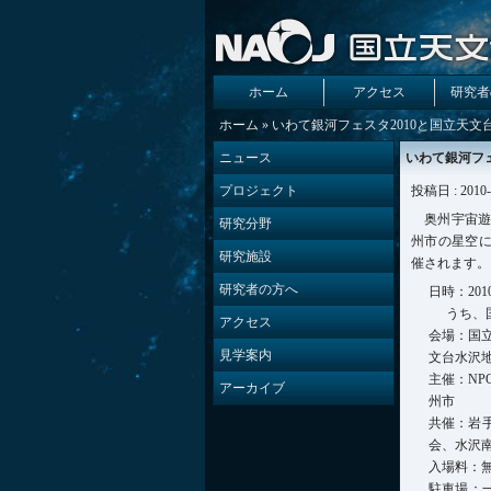
ホーム
アクセス
研究者
ホーム
» いわて銀河フェスタ2010と国立天
ニュース
いわて銀河フェ
プロジェクト
投稿日 : 2010-
奥州宇宙
研究分野
州市の星空に
研究施設
催されます。
研究者の方へ
日時：2010
うち、国
アクセス
会場：国立
見学案内
文台水沢
主催：N
アーカイブ
州市
共催：岩
会、水沢
入場料：
駐車場：