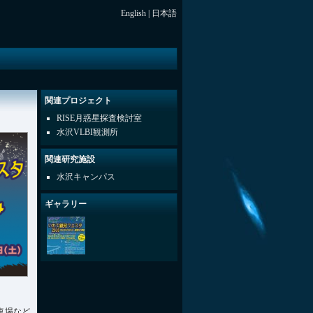
English
|
日本語
関連プロジェクト
RISE月惑星探査検討室
水沢VLBI観測所
関連研究施設
水沢キャンパス
ギャラリー
車場など