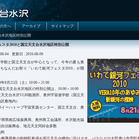
の方へ
アーカイブ
サイトマップ
文台水沢地区特別公開
スタ2010と国立天文台水沢地区特別公開
08-04
更新日 : 2010-08-09
遊学館と国立天文台が中心となって、今年の夏も奥
ちなんだお祭り「いわて銀河フェスタ2010」が開
年8月21日（土）10:00～21:00
立天文台水沢地区の特別公開は、10:00～16:00
天文台水沢VLBI観測所、奥州宇宙遊学館（国立天
地区敷地内）
POイーハトーブ宇宙実践センター、国立天文台、奥
手県県南広域振興局、奥州商工会議所、水沢観光協
南自治振興会、地元天文同好会多数
無料
一般乗用車の臨時駐車場を国立天文台構内に設けます。バスなどの大型車は市営駐