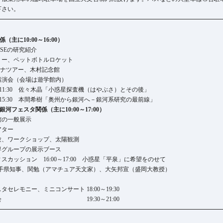
下さい。
主に10:00～16:00）
ISEの研究紹介
リー、ペットボトルロケット
テナツアー、木村記念館
講演会（会場は遊学館内）
0～11:30 佐々木晶「小惑星探査機（はやぶさ）とその後」
0～15:30 本間希樹「奥州から銀河へ－銀河系研究の最前線」
河フェスタ関係（主に10:00～17:00）
館の一般展示
アター
験、ワークショップ、太陽観測
専グループの展示ブース
スカッション 16:00～17:00 小惑星「平泉」に希望をのせて
手県知事、関勉（アマチュア天文家）、大矢邦宣（盛岡大教授）
タセレモニー、ミニコンサート 18:00～19:30
察会 19:30～21:00