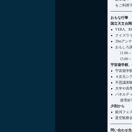
をご利用
おもな行事
国立天文台関係（
VERA、R
クイズラ
20mアン
おもしろ
11:0
15:0
宇宙遊学館、銀
宇宙遊学
４次元シ
不思議実
大学や高
パネルディ
達増岩
夕刻から
銀河フェス
星空観
問い合わせ先