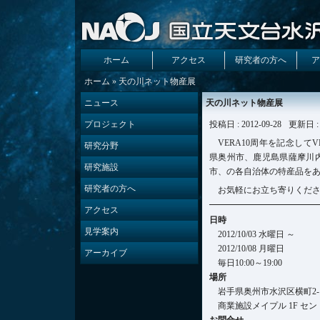
ホーム
アクセス
研究者の方へ
ア
ホーム
» 天の川ネット物産展
ニュース
天の川ネット物産展
プロジェクト
投稿日 : 2012-09-28
更新日 : 
VERA10周年を記念して
研究分野
県奥州市、鹿児島県薩摩川
研究施設
市、の各自治体の特産品を
研究者の方へ
お気軽にお立ち寄りくだ
アクセス
日時
見学案内
2012/10/03 水曜日 ～
2012/10/08 月曜日
アーカイブ
毎日10:00～19:00
場所
岩手県奥州市水沢区横町2-
商業施設メイプル 1F セ