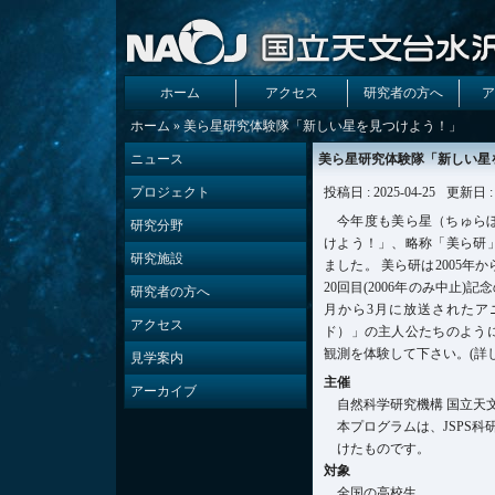
ホーム
アクセス
研究者の方へ
ア
ホーム
» 美ら星研究体験隊「新しい星を見つけよう！」
ニュース
美ら星研究体験隊「新しい星
プロジェクト
投稿日 : 2025-04-25
更新日 : 
今年度も美ら星（ちゅら
研究分野
けよう！」、略称「美ら研
研究施設
ました。 美ら研は2005年
20回目(2006年のみ中止)記
研究者の方へ
月から3月に放送されたア
アクセス
ド）」の主人公たちのよう
観測を体験して下さい。(詳
見学案内
主催
アーカイブ
自然科学研究機構 国立天
本プログラムは、JSPS科研費
けたものです。
対象
全国の高校生