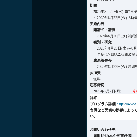
期間
2025年8月20日(水)10時30
～2025年8月22日(金)18時0
実施内容
開講式・講義
2025年8月20日(水) 
観測・研究
2025年8月20日(水)
年度はVERA20m電
成果報告会
2025年8月22日(金) 
参加費
無料
応募締切
2025年7月7日(月)・・・
今
詳細
プログラム詳細
https://www.
台風など天候の影響によっ
い。
お問い合わせ先
廣田朋也(本企画責任者)