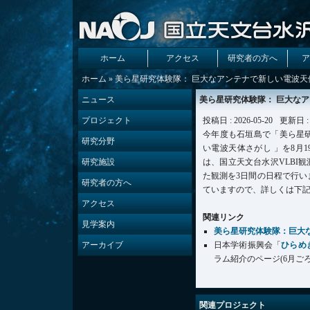
ホーム
アクセス
研究者の方へ
ア
ホーム
» 美ら星研究体験隊： 巨大なアンテナで新しい電波天
ニュース
美ら星研究体験隊： 巨大な
プロジェクト
投稿日 : 2026-05-20
更新日 : 
今年度も石垣島で「美ら星
研究分野
い電波天体さがし 」を8月
研究施設
は、国立天文台水沢VLBI観測
た観測を3日間の日程で行い
研究者の方へ
ていますので、詳しくは下
アクセス
関連リンク
見学案内
美ら星研究体験隊：巨大
アーカイブ
日本学術振興会「
ひらめ
ラム紹介のページ(6月ご
関連プロジェクト