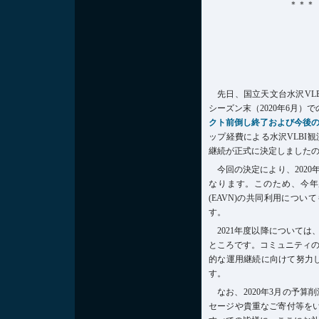
＊＊＊
先日、国立天文台水沢VL
シーズン末（2020年6月
クト前倒し終了および今後
ップ経費による水沢VLBI
継続が正式に決定しました
今回の決定により、2020
なります。このため、今年度
(EAVN)の共同利用につ
す。
2021年度以降について
ところです。コミュニティ
的な運用継続に向けて努力
す。
なお、2020年3月の予
セージや貴重なご寄付等をい