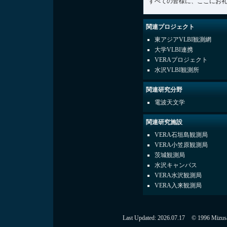
すべての皆様に、ここにお
関連プロジェクト
東アジアVLBI観測網
大学VLBI連携
VERAプロジェクト
水沢VLBI観測所
関連研究分野
電波天文学
関連研究施設
VERA石垣島観測局
VERA小笠原観測局
茨城観測局
水沢キャンパス
VERA水沢観測局
VERA入来観測局
Last Updated:
2026.07.17
© 1996 Mizusaw