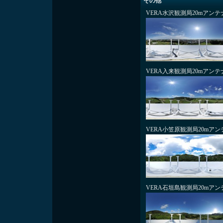
その他
VERA水沢観測局20mアン
VERA入来観測局20mアン
VERA小笠原観測局20mア
VERA石垣島観測局20mア