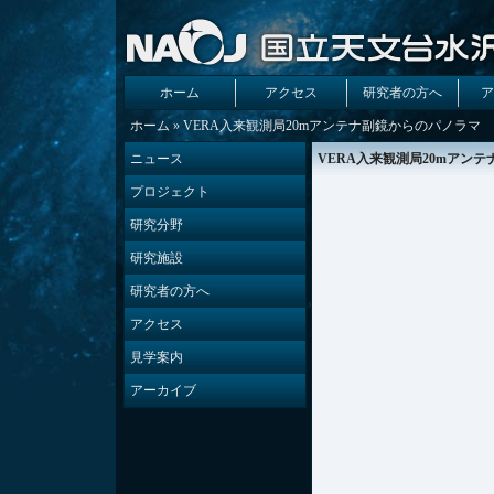
ホーム
アクセス
研究者の方へ
ア
ホーム
» VERA入来観測局20mアンテナ副鏡からのパノラマ
ニュース
VERA入来観測局20mアン
プロジェクト
研究分野
研究施設
研究者の方へ
アクセス
見学案内
アーカイブ