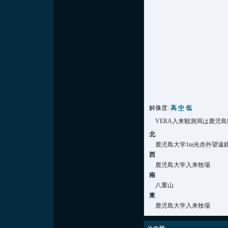
解像度:
高
中
低
VERA入来観測局は鹿児
北
鹿児島大学1m光赤外望遠
西
鹿児島大学入来牧場
南
八重山
東
鹿児島大学入来牧場