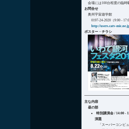
会場には100台程度の臨
お問合せ
奥州宇宙遊学館
0197-24-2020
（9:00 - 
http://users.catv-mic.ne
ポスター・チラシ
主な内容
昼の部
特別講演会 / 14:00 - 1
演題
「スーパーコンピ