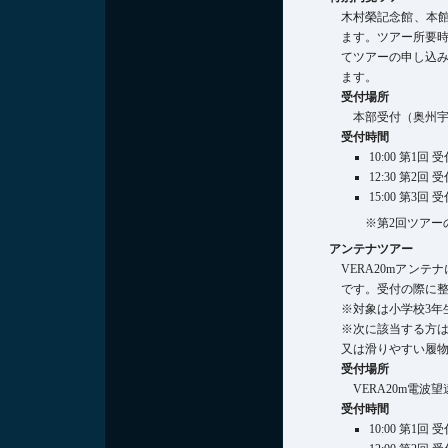
木村榮記念館、本館
ます。ツアー所要時
てツアーの申し込み
ます。
受付場所
本部受付（奥州
受付時間
10:00 第1回 
12:30 第2回 
15:00 第3回 
※第2回ツアー
アンテナツアー
VERA20mアン
です。受付の際に
※対象は小学校3年
※次に該当する方
又は滑りやすい履
受付場所
VERA20m電
受付時間
10:00 第1回