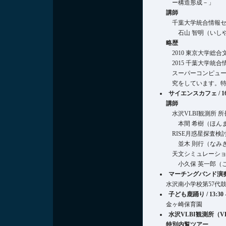
ー構造形成－」
講師
千葉大学統合情報セ
石山 智明（いしや
略歴
2010 東京大学
2015 千葉大学
スーパーコンピュ
究をしています。
サイエンスカフェ / 16:30
講師
水沢VLBI観測所 所
本間 希樹（ほんま
RISE月惑星探査検
並木 則行（なみき
天文シミュレーショ
小久保 英一郎（こ
マーチングバンド演奏 / 
水沢南小学校第57代
子ども鹿踊り / 13:30 
金ヶ崎保育園
水沢VLBI観測所（V
特別内覧ツアー