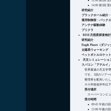
12:00 第2回
14:00 第3回
研究紹介
ブラックホール紹介
運用制御室・バック
アンテナ駆動体験
プリクラ
RISE月惑星探査検討
研究紹介
Dagik Planet
太陽系ウォーキング
ペットボトルロケッ
天文シミュレーション
スパコン「アテルイ
世界最速の天文学
です。1回のツアー
整理券を配布いた
※小学校低学年以
受付場所
スーパーコンピ
受付時間
09:45 午前の
13:00 午後の