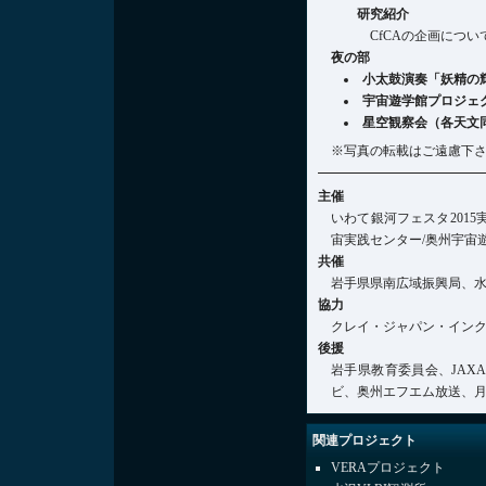
研究紹介
CfCAの企画につ
夜の部
小太鼓演奏「妖精の
宇宙遊学館プロジェ
星空観察会（各天文同好会と
※写真の転載はご遠慮下
主催
いわて銀河フェスタ201
宙実践センター/奥州宇宙
共催
岩手県県南広域振興局、
協力
クレイ・ジャパン・インク
後援
岩手県教育委員会、JA
ビ、奥州エフエム放送、月刊O
関連プロジェクト
VERAプロジェクト