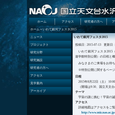
ホーム
アクセス
研究者の方へ
ア
ホーム
» いわて銀河フェスタ2015
ニュース
いわて銀河フェスタ2015
プロジェクト
投稿日 : 2015-07-13
更新日 : 
いわて銀河フェスタ201
研究分野
遊学館特別公開）の日程と
研究施設
みなさまのご来場をお待
研究者の方へ
※特別公開に関するペー
アクセス
日程
2015年8月22日（土） 10:00 -
見学案内
（開場は9:30、国立天文台
アーカイブ
テーマ
宇宙の謎に挑む！宇宙の
アクセス
詳細地図はアクセスをご
http://www.miz.nao.ac.jp