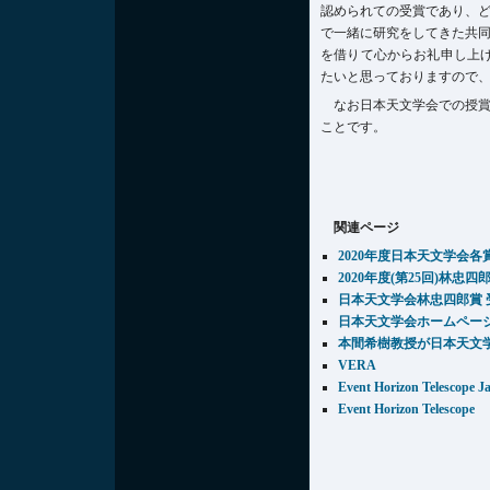
認められての受賞であり、
で一緒に研究をしてきた共
を借りて心からお礼申し上げ
たいと思っておりますので
なお日本天文学会での授
ことです。
関連ページ
2020年度日本天文学会各
2020年度(第25回)林忠四
日本天文学会林忠四郎賞 
日本天文学会ホームペー
本間希樹教授が日本天文
VERA
Event Horizon Telescope J
Event Horizon Telescope