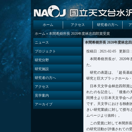
ホーム
アクセス
研究者の方へ
ア
ホーム
» 本間希樹所長 2020年度林忠四郎賞受賞
ニュース
本間希樹所長 2020年度林忠
プロジェクト
投稿日 : 2021-02-05
更新日 : 
本間希樹所長が、2020年
研究分野
た。
研究施設
研究の表題は、「超長基
研究者の方へ
研究と巨大ブラックホール
日本天文学会林忠四郎賞
アクセス
れたのを記念し、「後進の
見学案内
同博士より日本天文学会へ
です。天文学における独創
アーカイブ
きい研究業績に対して授与
ムページより抜粋）。
この受賞に対して本間所
の研究活動が評価されての受